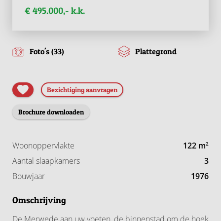
€ 495.000,- k.k.
Foto's (33)
Plattegrond
Bezichtiging aanvragen
Brochure downloaden
Woonoppervlakte
122 m
2
Aantal slaapkamers
3
Bouwjaar
1976
Omschrijving
De Merwede aan uw voeten, de binnenstad om de hoek