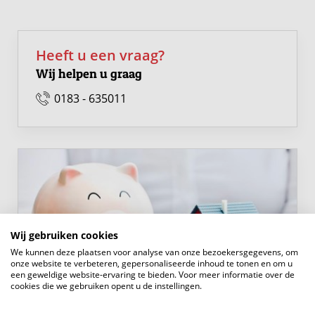
kamers aan de voorzijde hebben toegang tot de tweede
loggia van circa 3,50 m² op het zuiden. Ook hier geniet u
Heeft u een vraag?
weer van dat prachtige vrije uitzicht.
Wij helpen u graag
De badkamer is modern en compleet uitgevoerd. Met
0183 - 635011
circa 6 m² biedt deze ruimte alles wat u wenst: een
inloopdouche, ligbad, wastafelmeubel, tweede toilet en
designradiator. Een badkamer met comfort én
uitstraling.
Kortom
Altijd al willen wonen aan de Merwede, op een plek
Wij gebruiken cookies
waar historie, natuur en comfort samenkomen? Dan is
We kunnen deze plaatsen voor analyse van onze bezoekersgegevens, om
dit uw kans. Deze ruime 4-kamer maisonnette biedt niet
onze website te verbeteren, gepersonaliseerde inhoud te tonen en om u
een geweldige website-ervaring te bieden. Voor meer informatie over de
alleen veel woonruimte en een praktische indeling,
cookies die we gebruiken opent u de instellingen.
maar vooral een woonbeleving die u zelden tegenkomt.