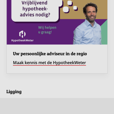
inbouwapparatuur
•3 fijne slaapkamers
•2 slaapkamers met toegang tot loggia/balkon op het
zuiden
•2 slaapkamers voorzien van royale schuifwandkasten
•Moderne badkamer van circa 6 m² met inloopdouche,
ligbad, tweede toilet en wastafelmeubel
•Aparte wasruimte
Uw persoonlijke adviseur in de regio
•Rolluiken, zonwering en tuin meubels balkon
Maak kennis met de HypotheekWeter
•Prachtig uitzicht op de uiterwaarden, stadswallen,
Altenawal, Dalempoort en de Merwede
•Gelegen aan de rand van het centrum
•VvE-bijdrage circa € 161,- per maand, inclusief
Ligging
waterverbruik