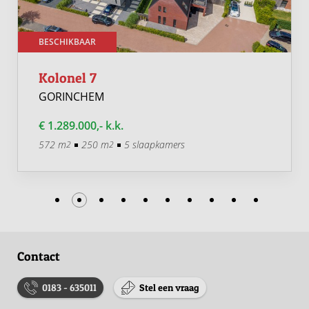
BESCHIKBAAR
Kolonel 7
GORINCHEM
€ 1.289.000,- k.k.
572 m
250 m
5 slaapkamers
2
2
Contact
0183 - 635011
Stel een vraag