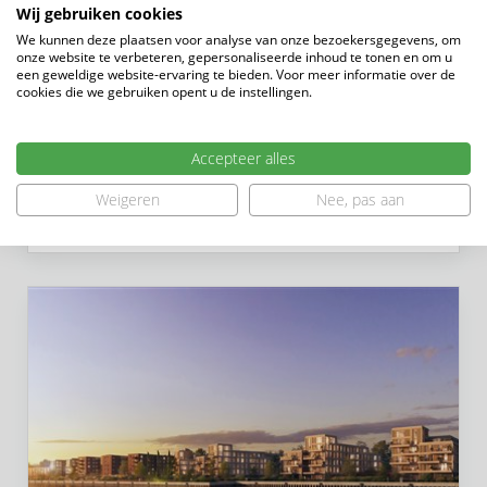
Wij gebruiken cookies
Een mooie mijlpaal voor nieuwbouwproject De
We kunnen deze plaatsen voor analyse van onze bezoekersgegevens, om
onze website te verbeteren, gepersonaliseerde inhoud te tonen en om u
Phoenix in Hank: alle 22 appartementen zijn
een geweldige website-ervaring te bieden. Voor meer informatie over de
verkocht. Vorige week werd de laatste
cookies die we gebruiken opent u de instellingen.
handtekening gezet en daarmee hebben alle
appartementen een toekomstige be...
Accepteer alles
Weigeren
Nee, pas aan
Lees verder