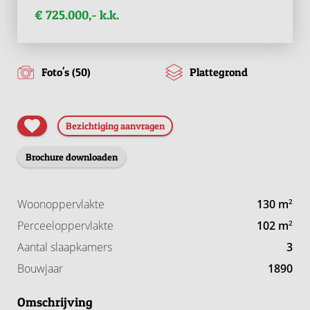
€ 725.000,- k.k.
Foto's (50)
Plattegrond
Bezichtiging aanvragen
Brochure downloaden
Woonoppervlakte
130 m
2
Perceeloppervlakte
102 m
2
Aantal slaapkamers
3
Bouwjaar
1890
Omschrijving