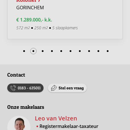
GORINCHEM
€ 1.289.000,- k.k.
572 m
250 m
5 slaapkamers
2
2
Contact
0183 - 635011
Stel een vraag
Onze makelaars
Leo van Velzen
Registermakelaar-taxateur