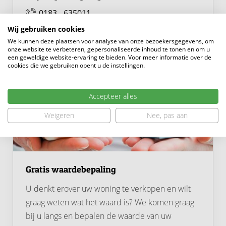
0183 - 635011
Op steenworp afstand ligt Buiten de Waterpoort, een
Wij gebruiken cookies
heerlijke plek met strandjes en recreatiemogelijkheden
We kunnen deze plaatsen voor analyse van onze bezoekersgegevens, om
aan de rivier. Stap op de fiets of neem de veerpont naar
onze website te verbeteren, gepersonaliseerde inhoud te tonen en om u
een geweldige website-ervaring te bieden. Voor meer informatie over de
het pittoreske Woudrichem of bezoek het
cookies die we gebruiken opent u de instellingen.
indrukwekkende Slot Loevestein.
Accepteer alles
Ook de uitvalswegen zijn snel en eenvoudig bereikbaar:
binnen enkele minuten rijd je op de A27 richting
Weigeren
Nee, pas aan
Utrecht en Breda of de A15 richting Rotterdam en
Nijmegen. Dit maakt de ligging niet alleen sfeervol, maar
ook bijzonder praktisch.
Gratis waardebepaling
U denkt erover uw woning te verkopen en wilt
graag weten wat het waard is? We komen graag
bij u langs en bepalen de waarde van uw