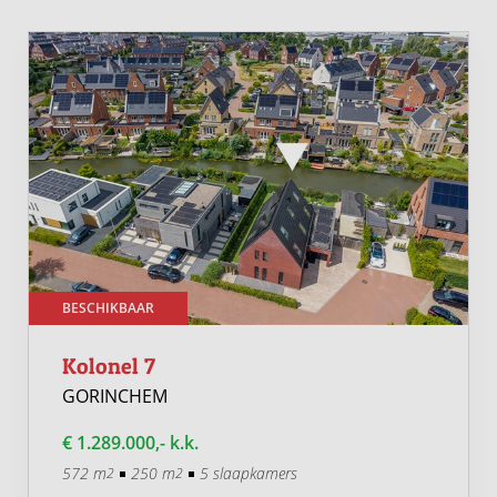
BESCHIKBAAR
Kolonel 7
GORINCHEM
€ 1.289.000,- k.k.
572 m
250 m
5 slaapkamers
2
2