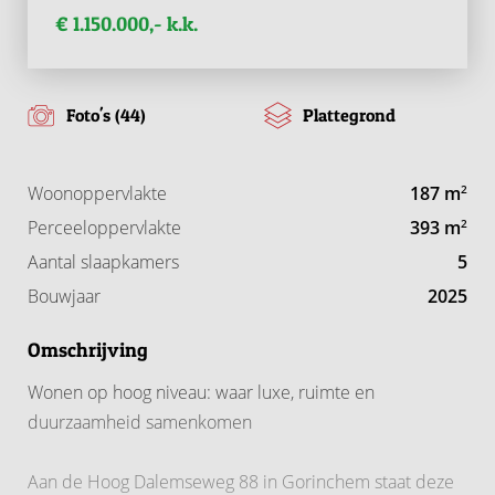
€ 1.150.000,- k.k.
Foto's (44)
Plattegrond
Woonoppervlakte
187 m
2
Perceeloppervlakte
393 m
2
Aantal slaapkamers
5
Bouwjaar
2025
Omschrijving
Wonen op hoog niveau: waar luxe, ruimte en
duurzaamheid samenkomen
Aan de Hoog Dalemseweg 88 in Gorinchem staat deze