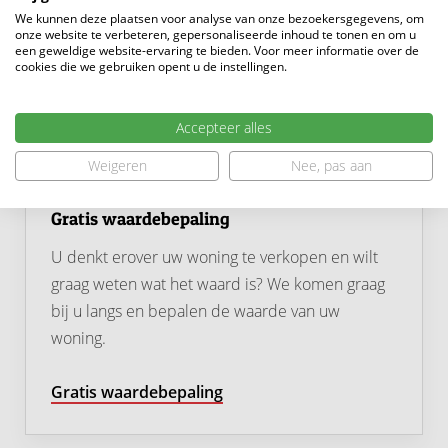
Dalem is een jonge, moderne woonwijk met veel groen,
We kunnen deze plaatsen voor analyse van onze bezoekersgegevens, om
speelvoorzieningen en een rustige, kindvriendelijke
onze website te verbeteren, gepersonaliseerde inhoud te tonen en om u
een geweldige website-ervaring te bieden. Voor meer informatie over de
omgeving: de ideale plek om thuis te komen.
cookies die we gebruiken opent u de instellingen.
Een woning als deze biedt alles wat je zoekt: ruimte,
Accepteer alles
luxe, duurzaamheid en een fijne woonomgeving. Hier
hoef je alleen nog maar je spullen neer te zetten en te
Weigeren
Nee, pas aan
genieten.
Gratis waardebepaling
U denkt erover uw woning te verkopen en wilt
graag weten wat het waard is? We komen graag
bij u langs en bepalen de waarde van uw
woning.
Gratis waardebepaling