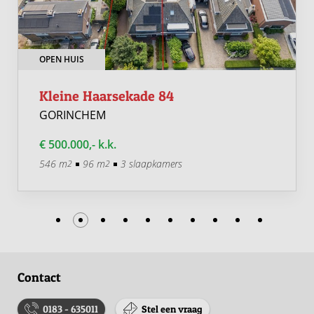
OPEN HUIS
Kleine Haarsekade 84
GORINCHEM
€ 500.000,- k.k.
546 m
96 m
3 slaapkamers
2
2
Contact
0183 - 635011
Stel een vraag