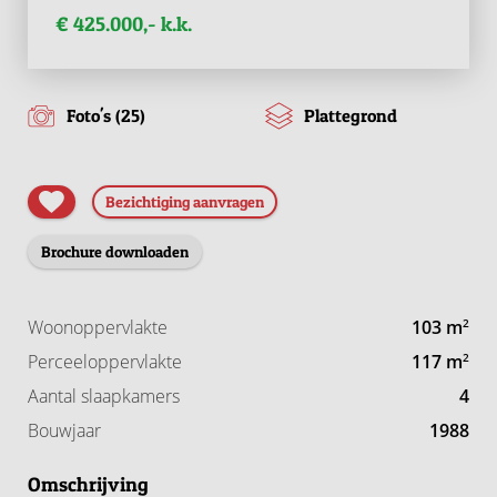
€ 425.000,- k.k.
Foto's (25)
Plattegrond
Bezichtiging aanvragen
Brochure downloaden
Woonoppervlakte
103 m
2
Perceeloppervlakte
117 m
2
Aantal slaapkamers
4
Bouwjaar
1988
Omschrijving