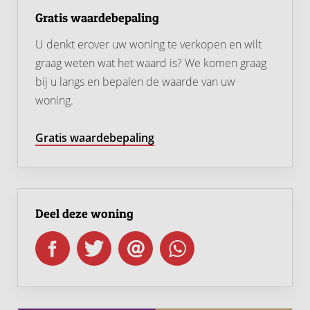
designradiator.
Gratis waardebepaling
U denkt erover uw woning te verkopen en wilt
Tweede verdieping
graag weten wat het waard is? We komen graag
Op de tweede verdieping kom je op de overloop met
bij u langs en bepalen de waarde van uw
dakraam. Hier bevinden zich de aansluitingen voor de
woning.
was- en droogapparatuur en de opstelplaats van de c.v.-
combiketel.
Gratis waardebepaling
Daarnaast is er een fijne vierde slaapkamer met
dakraam en praktische kastruimte. Deze kamer is
uitstekend geschikt als slaapkamer, werkkamer,
hobbyruimte of logeerkamer.
Deel deze woning
Een fijne, energiezuinige gezinswoning met ruimte,
comfort en een heerlijke ligging in Gorinchem-Oost.
Kom kijken en ervaar zelf hoe prettig je hier kunt
wonen!