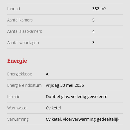
kinderen te laten spelen of gezellig buiten te zitten.
Inhoud
352 m³
Aantal kamers
5
Kortom: een instapklare, energiezuinige en verrassend
complete woning op een geliefde plek in Gorinchem-
Aantal slaapkamers
4
Oost.
Aantal woonlagen
3
Highlights:
Energie
•Bouwjaar 1988
Energieklasse
A
•Woonoppervlakte ca. 103 m²
•Perceel ca. 117 m²
Energie einddatum
vrijdag 30 mei 2036
•Energielabel A
Isolatie
Dubbel glas, volledig geïsoleerd
•12 zonnepanelen
•Vloerverwarming op de begane grond
Warmwater
Cv ketel
•Woonkamer ca. 27 m²
Verwarming
Cv ketel, vloerverwarming gedeeltelijk
•Moderne keuken uit 2023 van ca. 7,4 m²