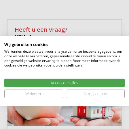
opslagruimte. Dankzij de poort met achterom is de tuin
bovendien makkelijk bereikbaar.
Eerste verdieping
Heeft u een vraag?
Op de eerste verdieping bevinden zich drie goed
Wij helpen u graag
bemeten slaapkamers. Aan de voorzijde ligt een fijne
Wij gebruiken cookies
0183 - 635011
slaapkamer met een praktische schuifwandkast.
We kunnen deze plaatsen voor analyse van onze bezoekersgegevens, om
onze website te verbeteren, gepersonaliseerde inhoud te tonen en om u
Aan de achterzijde bevinden zich nog twee
een geweldige website-ervaring te bieden. Voor meer informatie over de
slaapkamers. Dankzij de woningbrede dakkapel
cookies die we gebruiken opent u de instellingen.
hebben deze kamers extra ruimte, lichtinval en een
prettige indeling. Onder het schuine gedeelte is
Accepteer alles
bovendien slimme kastruimte met schuifdeuren
Weigeren
Nee, pas aan
gerealiseerd.
De badkamer ligt aan de voorzijde en is praktisch
ingedeeld met een ligbad met douchemogelijkheid,
een wastafelmeubel, een zwevend toilet en een