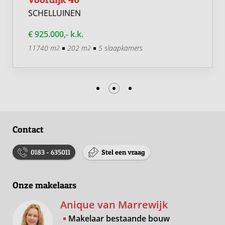
SCHELLUINEN
€ 925.000,- k.k.
11740 m
202 m
5 slaapkamers
2
2
Contact
0183 - 635011
Stel een vraag
Onze makelaars
Anique van Marrewijk
Makelaar bestaande bouw