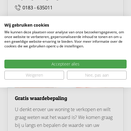
ideaal als werk- of hobbyruimte, maar ook perfect voor
0183 - 635011
tieners of logees.
Tuin & buitenruimte
Wij gebruiken cookies
De onderhoudsvriendelijke achtertuin ligt heerlijk op
We kunnen deze plaatsen voor analyse van onze bezoekersgegevens, om
onze website te verbeteren, gepersonaliseerde inhoud te tonen en om u
het westen en geniet de hele middag en avond van de
een geweldige website-ervaring te bieden. Voor meer informatie over de
cookies die we gebruiken opent u de instellingen.
zon. De volledig bestraatte tuin biedt diverse plekken
om te zitten en te ontspannen, en de sfeervolle lounge
overkapping maakt het helemaal af, een perfecte plek
Accepteer alles
om te genieten van het buitenleven, ongeacht het weer.
Weigeren
Nee, pas aan
Daarnaast beschikt de woning over een royale berging
van circa 24 m², voorzien van zowel een loopdeur als
Gratis waardebepaling
een roldeur. De ruimte heeft de uitstraling en het
U denkt erover uw woning te verkopen en wilt
formaat van een garage, maar is niet bereikbaar met de
graag weten wat het waard is? We komen graag
auto. Wel is deze ideaal voor het veilig stallen van
bij u langs en bepalen de waarde van uw
fietsen, motoren, gereedschap en andere spullen. De