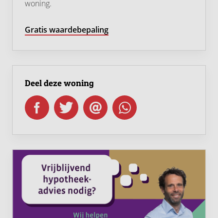
woning.
berging is grotendeels geïsoleerd; alleen het dak is niet
geïsoleerd.
Gratis waardebepaling
Omgeving
Deze woning ligt aan de rustige Kerkboomstraat in het
hart van het gezellige dorp Schelluinen, met aan de
Deel deze woning
overzijde een groen speelveld en een voetbalveldje,
ideaal voor kinderen om veilig buiten te spelen.
Schelluinen heeft een warme dorpssfeer en een eigen
basisschool, waardoor gezinnen zich hier snel thuis
voelen.
De ligging is ideaal: binnen enkele minuten ben je op
de snelweg A15 en op korte fietsafstand van Gorinchem