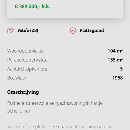
€ 389.000,- k.k.
Foto's (28)
Plattegrond
Woonoppervlakte
104 m
2
Perceeloppervlakte
155 m
2
Aantal slaapkamers
5
Bouwjaar
1968
Omschrijving
Ruime en sfeervolle eengezinswoning in hartje
Schelluinen
Wat een fijne plek! Deze charmante woning op een