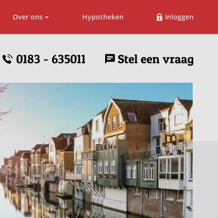
Over ons
Hypotheken
Inloggen
0183 - 635011
Stel een vraag