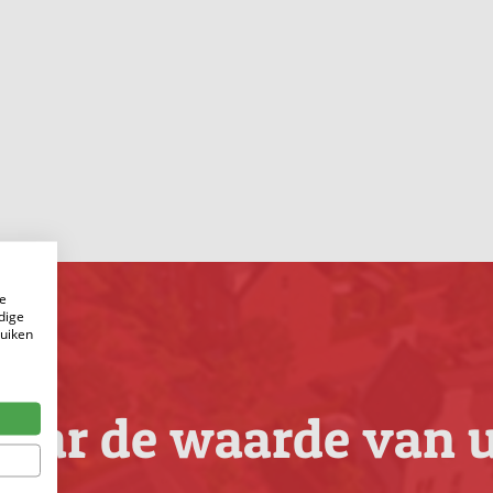
e
dige
ruiken
aar de waarde van