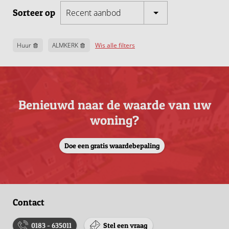
Sorteer op
Recent aanbod
Huur
ALMKERK
Wis alle filters
Benieuwd naar de waarde van uw
woning?
Doe een gratis waardebepaling
Contact
0183 - 635011
Stel een vraag