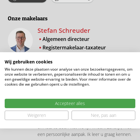
Onze makelaars
Stefan Schreuder
Algemeen directeur
Registermakelaar-taxateur
VastgoedCert Wonen (RMT)
Wij gebruiken cookies
Makelaar bestaande bouw
We kunnen deze plaatsen voor analyse van onze bezoekersgegevens, om
Makelaar nieuwbouw
onze website te verbeteren, gepersonaliseerde inhoud te tonen en om u
een geweldige website-ervaring te bieden. Voor meer informatie over de
Als kind wist ik het al: ik wil makelaar worden!
cookies die we gebruiken opent u de instellingen.
Destijds omdat ik woningen interessant vond,
nu ook omdat het zo'n alomvattend vak is waar
Accepteer alles
ik mijn energie goed in kwijt kan. En dat is
precies wat ons bedrijf zo leuk maakt. Wij
Weigeren
Nee, pas aan
komen stuk voor stuk elke dag naar ons werk
om iets te doen wat we fijn vinden. Zakelijk, met
een persoonlijke aanpak. Ik leer u graag kennen.