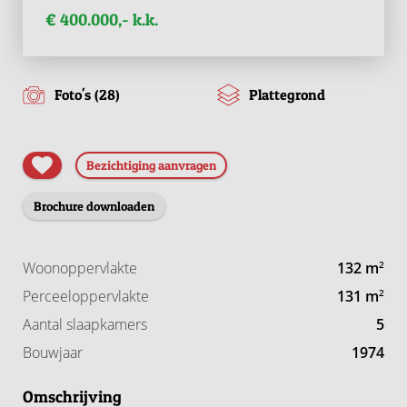
€ 400.000,- k.k.
Foto's (28)
Plattegrond
Bezichtiging aanvragen
Brochure downloaden
Woonoppervlakte
132 m
2
Perceeloppervlakte
131 m
2
Aantal slaapkamers
5
Bouwjaar
1974
Omschrijving