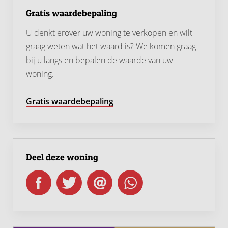
Tuin en buitenruimte
Gratis waardebepaling
De achtertuin is gelegen op het westen en heeft een
U denkt erover uw woning te verkopen en wilt
afmeting van ca. 9,58 x 4,85 meter. De tuin is sfeervol
graag weten wat het waard is? We komen graag
ingericht met een mooi terras, een leuke combinatie
bij u langs en bepalen de waarde van uw
van grijze tegels en klinkers, een pergola met
woning.
klimplanten, buxusperken, houten schuttingen en een
praktische houten blokhut. Via de achterom is de tuin
Gratis waardebepaling
bovendien gemakkelijk bereikbaar.
Ook in de voortuin, gelegen op het oosten en met een
afmeting van ca. 5,91 x 2,86 meter, kun je heerlijk zitten.
Aan de woning bevindt zich daarnaast een praktische
Deel deze woning
stenen fietsenberging van ca. 6 m².