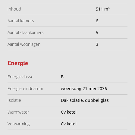
Inhoud
511 m³
Geemansweer 6 is een ruim, compleet en gezellig
Aantal kamers
6
gezinshuis waar comfort, sfeer en praktisch woongemak
op een fijne manier samenkomen.
Aantal slaapkamers
5
Aantal woonlagen
3
Highlights:
•Bouwjaar 1974
Energie
•Woonoppervlakte ca. 132 m²
•Perceeloppervlakte ca. 131 m²
Energieklasse
B
•Ruime woonkamer met woonkeuken van samen ca. 45
m²
Energie einddatum
woensdag 21 mei 2036
•Stenen berging van ca. 6 m² in de voortuin
Isolatie
Dakisolatie, dubbel glas
•Maar liefst 5 slaapkamers
•Badkamer van ca. 5 m² met inloopdouche, toilet en
Warmwater
Cv ketel
wastafelmeubel
Verwarming
Cv ketel
•Achtertuin gelegen op het westen