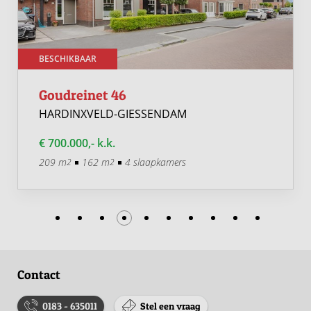
BESCHIKBAAR
Goudreinet 46
HARDINXVELD-GIESSENDAM
€ 700.000,- k.k.
209 m
162 m
4 slaapkamers
2
2
Contact
0183 - 635011
Stel een vraag