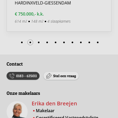
HARDINXVELD-GIESSENDAM
€ 750.000,- k.k.
614 m
148 m
4 slaapkamers
2
2
Contact
0183 - 635011
Stel een vraag
Onze makelaars
Erika den Breejen
Makelaar
Gecertificeerd Vastgoedstyliste