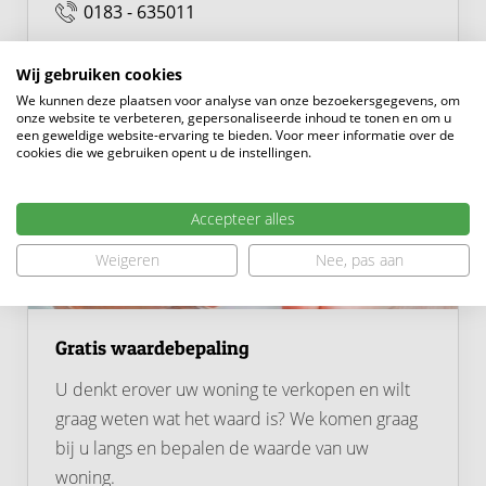
0183 - 635011
Wonen in Hardinxveld-Giessendam
Wonen aan de Peulenstraat betekent wonen op een
plek waar het dorpscentrum en het water elkaar
Wij gebruiken cookies
ontmoeten. Aan de voorzijde heb je het gemak van
We kunnen deze plaatsen voor analyse van onze bezoekersgegevens, om
onze website te verbeteren, gepersonaliseerde inhoud te tonen en om u
voorzieningen dichtbij, terwijl je aan de achterzijde juist
een geweldige website-ervaring te bieden. Voor meer informatie over de
cookies die we gebruiken opent u de instellingen.
de rust en charme van de Giessen ervaart. Dat maakt
deze locatie zo aantrekkelijk: centraal wonen zonder in
te leveren op sfeer en buitenruimte.
Accepteer alles
Weigeren
Nee, pas aan
Voor dagelijkse boodschappen, winkels en andere
voorzieningen hoef je niet ver van huis. Ook het
treinstation ligt op loopafstand, waardoor je gemakkelijk
Gratis waardebepaling
richting omliggende plaatsen reist. Daarnaast zijn er in
U denkt erover uw woning te verkopen en wilt
de omgeving diverse wandel- en fietsroutes, onder
graag weten wat het waard is? We komen graag
andere langs de Giessen en door het groene
bij u langs en bepalen de waarde van uw
buitengebied.
woning.