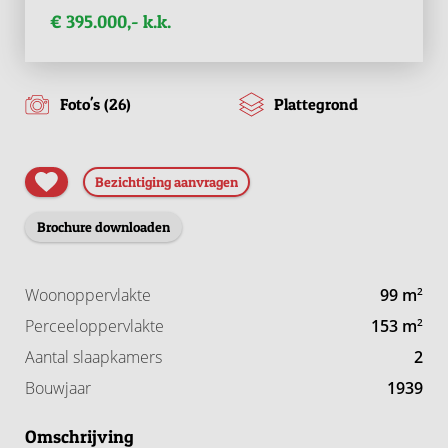
€ 395.000,- k.k.
Foto's (26)
Plattegrond
Bezichtiging aanvragen
Brochure downloaden
Woonoppervlakte
99 m
2
Perceeloppervlakte
153 m
2
Aantal slaapkamers
2
Bouwjaar
1939
Omschrijving