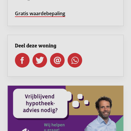
Hardinxveld-Giessendam heeft een gemoedelijk dorps
Gratis waardebepaling
karakter, maar is tegelijk praktisch gelegen ten opzichte
van plaatsen als Gorinchem, Sliedrecht, Dordrecht en
Werkendam. Via de nabijgelegen uitvalswegen ben je
bovendien snel onderweg richting de grotere steden in
Deel deze woning
de regio.
Kortom: Peulenstraat 229a is een sfeervolle en
karaktervolle woning op een unieke plek: direct aan de
Giessen, aan vaarwater én met het centrum en station
op loopafstand. Een woning met warme details, een
speelse indeling, een lichte tuinkamer en een beschutte
tuin aan het water; precies de combinatie die dit huis zo
bijzonder maakt.