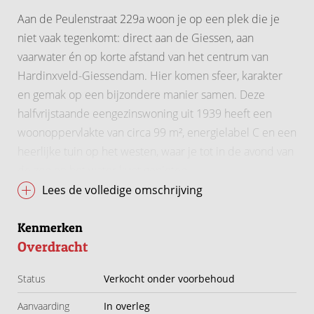
Aan de Peulenstraat 229a woon je op een plek die je
niet vaak tegenkomt: direct aan de Giessen, aan
vaarwater én op korte afstand van het centrum van
Hardinxveld-Giessendam. Hier komen sfeer, karakter
en gemak op een bijzondere manier samen. Deze
halfvrijstaande eengezinswoning uit 1939 heeft een
woonoppervlakte van circa 99 m², energielabel C en een
heerlijke tuin op het westen, waar je tot in de avond van
de zon en het water kunt genieten.
Lees de volledige omschrijving
Al bij binnenkomst voel je dat dit geen standaard
woning is. De leefruimte heeft een warme, eigen
Kenmerken
uitstraling door de houten vloer, de zichtbare balken
Overdracht
aan het plafond en de karakteristieke haardpartij. De
Status
Verkocht onder voorbehoud
woonkamer is licht, sfeervol en speels ingedeeld, met
fijne zichtlijnen richting de tuin en het groen buiten. Het
Aanvaarding
In overleg