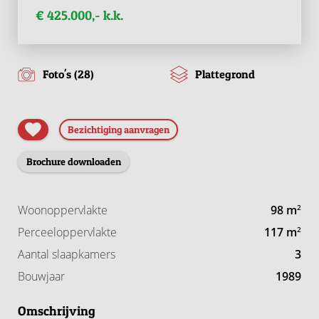
€ 425.000,- k.k.
Foto's (28)
Plattegrond
Bezichtiging aanvragen
Brochure downloaden
Woonoppervlakte
98 m
2
Perceeloppervlakte
117 m
2
Aantal slaapkamers
3
Bouwjaar
1989
Omschrijving