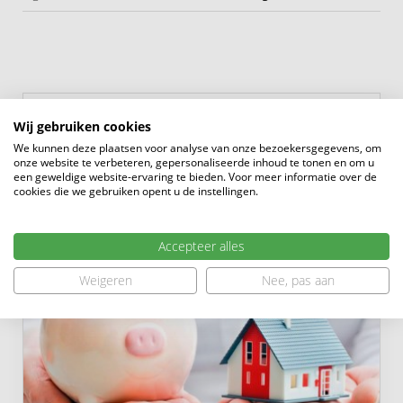
Deze woning is instapklaar: alleen je spullen uitpakken
en genieten van het comfort én de rust. Hier combineer
je het groene, veilige wonen met de levendigheid van
de stad.
Heeft u een vraag?
Wij gebruiken cookies
Wij helpen u graag
We kunnen deze plaatsen voor analyse van onze bezoekersgegevens, om
onze website te verbeteren, gepersonaliseerde inhoud te tonen en om u
een geweldige website-ervaring te bieden. Voor meer informatie over de
0183 - 635011
cookies die we gebruiken opent u de instellingen.
Accepteer alles
Weigeren
Nee, pas aan