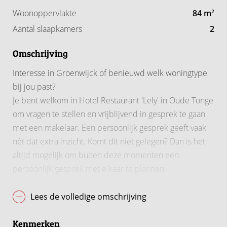
Woonoppervlakte
84 m
2
Aantal slaapkamers
2
Omschrijving
Interesse in Groenwijck of benieuwd welk woningtype
bij jou past?
Je bent welkom in Hotel Restaurant 'Lely' in Oude Tonge
om vragen te stellen en vrijblijvend in gesprek te gaan
met een makelaar. Een persoonlijk gesprek geeft vaak
nét dat extra inzicht. Komt dit niet gelegen? Dan is het
altijd mogelijk om buiten deze momenten een
persoonlijk gesprek met elkaar te plannen.
Eerst volgende moment:
Lees de volledige omschrijving
Donderdag 13 augustus van 15:00 - 17:00 uur.
Kenmerken