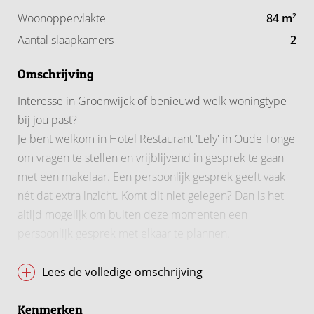
Woonoppervlakte
84 m
2
Aantal slaapkamers
2
Omschrijving
Interesse in Groenwijck of benieuwd welk woningtype
bij jou past?
Je bent welkom in Hotel Restaurant 'Lely' in Oude Tonge
om vragen te stellen en vrijblijvend in gesprek te gaan
met een makelaar. Een persoonlijk gesprek geeft vaak
nét dat extra inzicht. Komt dit niet gelegen? Dan is het
altijd mogelijk om buiten deze momenten een
persoonlijk gesprek met elkaar te plannen.
Eerst volgende moment:
Lees de volledige omschrijving
Donderdag 13 augustus van 15:00 - 17:00 uur.
Kenmerken