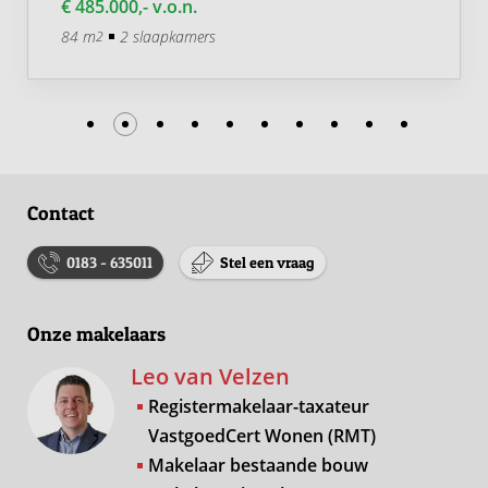
€ 485.000,- v.o.n.
84 m
2 slaapkamers
2
Contact
0183 - 635011
Stel een vraag
Onze makelaars
Leo van Velzen
Registermakelaar-taxateur
VastgoedCert Wonen (RMT)
Makelaar bestaande bouw