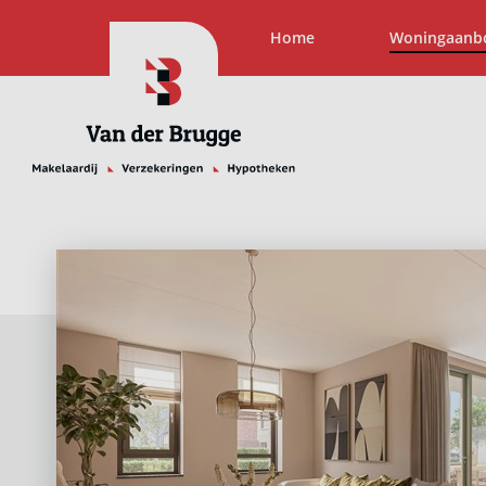
Home
Woningaanb