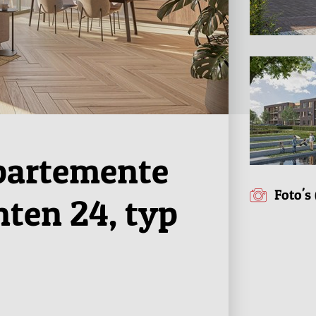
partemente
Foto's 
ten 24, typ