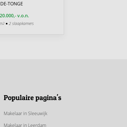
DE-TONGE
OUDE-TONGE
20.000,- v.o.n.
€ 389.000,- v.o.n.
 m
2 slaapkamers
84 m
2 slaapkamers
2
2
Populaire pagina's
Makelaar in Sleeuwijk
Makelaar in Leerdam