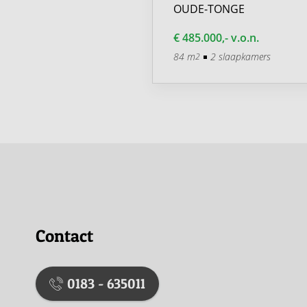
TONGE
OUDE-TONGE
0,- v.o.n.
€ 485.000,- v.o.n.
2 slaapkamers
84 m
2 slaapkamers
2
Contact
0183 - 635011