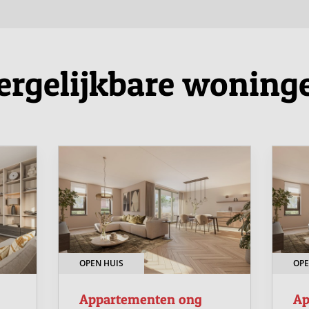
er optie? Ook dan denken onze makelaars graag met
ven binnen het project.
ergelijkbare woning
een vrijblijvend inloopmoment in Hotel Restaurant
nen te lopen, vragen te stellen en in gesprek te gaan
nloopmomenten vindt u op
www.groenwijck.nl
.
, comfortabel en op een prachtige locatie. Een ideale
OPEN HUIS
OPE
Appartementen ong
Ap