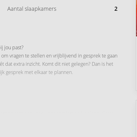
Aantal slaapkamers
2
j jou past?
om vragen te stellen en vrijblijvend in gesprek te gaan
 dat extra inzicht. Komt dit niet gelegen? Dan is het
jk gesprek met elkaar te plannen.
rpen met oog voor wooncomfort en kwaliteit. Grote
rtement beschikt over een buitenruimte in de vorm van