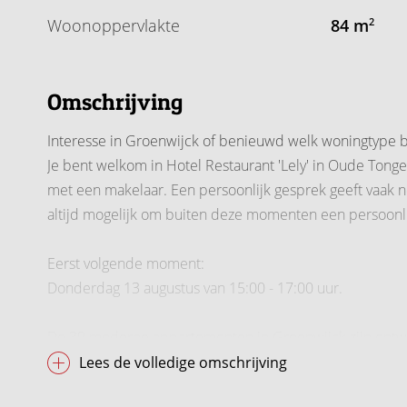
Woonoppervlakte
84 m
2
Omschrijving
Interesse in Groenwijck of benieuwd welk woningtype bi
Je bent welkom in Hotel Restaurant 'Lely' in Oude Tonge 
met een makelaar. Een persoonlijk gesprek geeft vaak nét
altijd mogelijk om buiten deze momenten een persoonli
Eerst volgende moment:
Donderdag 13 augustus van 15:00 - 17:00 uur.
De 39 moderne appartementen in Groenwijck zijn ontwo
raampartijen zorgen voor veel lichtinval en ieder appa
Lees de volledige omschrijving
een balkon of terras en een eigen berging.