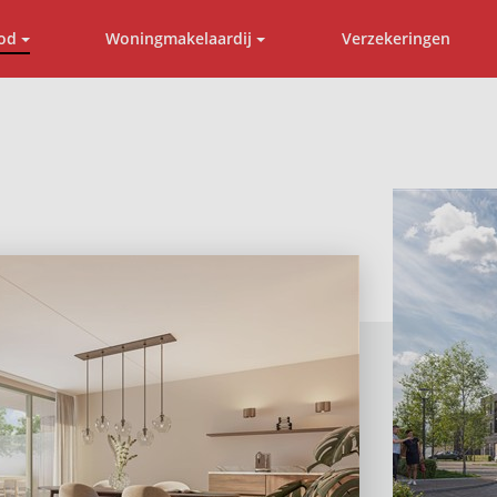
od
Woningmakelaardij
Verzekeringen