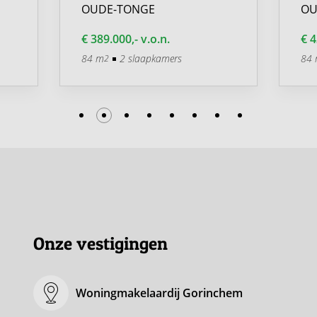
OUDE-TONGE
OU
€ 389.000,- v.o.n.
€ 4
84 m
2 slaapkamers
84
2
Onze vestigingen
Woningmakelaardij Gorinchem