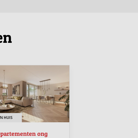
en
N HUIS
OPEN HUIS
partementen ong
Appartementen o