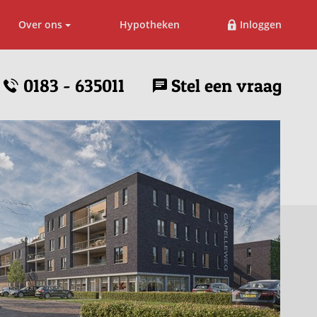
Over ons
Hypotheken
Inloggen
0183 - 635011
Stel een vraag