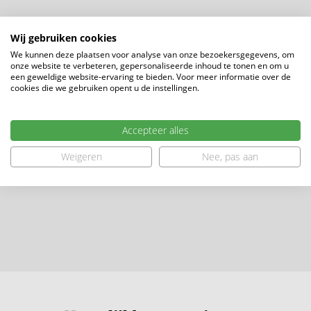
beantwoorden en u persoonlijk te begeleiden bij het
vinden van uw ideale woning.
Wij gebruiken cookies
We kunnen deze plaatsen voor analyse van onze bezoekersgegevens, om
onze website te verbeteren, gepersonaliseerde inhoud te tonen en om u
Staat het bouwnummer van uw voorkeur momenteel
een geweldige website-ervaring te bieden. Voor meer informatie over de
onder optie? Ook dan denken onze makelaars graag
cookies die we gebruiken opent u de instellingen.
met u mee over de mogelijkheden en beschikbare
alternatieven binnen het project.
Accepteer alles
Weigeren
Nee, pas aan
Daarnaast organiseren de makelaars iedere twee weken
een vrijblijvend inloopmoment in Hotel Restaurant Lely
in Oude-Tonge. Dit is een mooie gelegenheid om
binnen te lopen, vragen te stellen en in gesprek te gaan
met een makelaar. De actuele data en tijden van de
inloopmomenten vindt u op
www.groenwijck.nl
.
Groenwijck staat voor zorgeloos nieuw wonen: