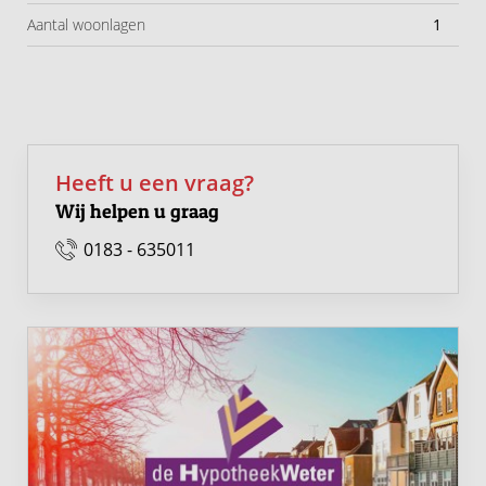
Aantal woonlagen
1
Wonen in Oude-Tonge
Oude-Tonge biedt het beste van twee werelden: rust en
ruimte in een dorpse omgeving, met alle dagelijkse
voorzieningen binnen handbereik. Supermarkten,
winkels en gezellige horeca bevinden zich op korte
Heeft u een vraag?
afstand.
Wij helpen u graag
Daarnaast liggen het Grevelingenmeer, de jachthaven
0183 - 635011
en uitgestrekte wandel- en fietsroutes praktisch om de
hoek. Ideaal voor liefhebbers van natuur, water en
ontspanning.
Uitstekend bereikbaar
Groenwijck ligt centraal op het eiland. Binnen enkele
minuten bereikt u Middelharnis, het bruisende centrum
van Goeree-Overflakkee. Dankzij de goede