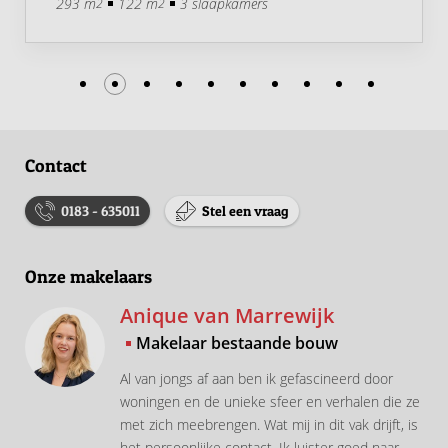
293 m
122 m
3 slaapkamers
2
2
Contact
0183 - 635011
Stel een vraag
Onze makelaars
Anique van Marrewijk
Makelaar bestaande bouw
Al van jongs af aan ben ik gefascineerd door
woningen en de unieke sfeer en verhalen die ze
met zich meebrengen. Wat mij in dit vak drijft, is
het persoonlijke contact. Ik luister goed naar