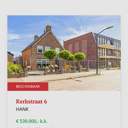
Voor uw dagelijkse boodschappen kunt u gemakkelijk
terecht bij de supermarkt in de straat. Ook de bakker,
apotheek, tandarts, slager en kapper zitten om de hoek.
Zin om een hapje buiten de deur te eten? Op
loopafstand bevinden zich meerdere restaurants voor u
om uit te kiezen. Wanneer u een stukje fietsen niet erg
vindt staat u met nog geen kwartiertje in een fantastisch
restaurant in de Biesbosch. Zelfs de golfbaan zit hier in
de buurt. Ideaal, toch?
BESCHIKBAAR
Kerkstraat 6
HANK
€ 539.000,- k.k.