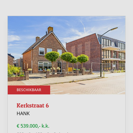
Voor uw dagelijkse boodschappen kunt u gemakkelijk
terecht bij de supermarkt in de straat. Ook de bakker,
apotheek, tandarts, slager en kapper zitten om de hoek.
Zin om een hapje buiten de deur te eten? Op
loopafstand bevinden zich meerdere restaurants voor u
om uit te kiezen. Wanneer u een stukje fietsen niet erg
vindt staat u met nog geen kwartiertje in een fantastisch
restaurant in de Biesbosch. Zelfs de golfbaan zit hier in
de buurt. Ideaal, toch?
BESCHIKBAAR
Kerkstraat 6
HANK
€ 539.000,- k.k.