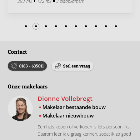
293 m
122 m
3 slaapkamers
2
2
Contact
0183 - 635011
Stel een vraag
Onze makelaars
Dionne Vollebregt
Makelaar bestaande bouw
Makelaar nieuwbouw
Een huis kopen of verkopen is iets persoonlijks.
Daarom leer ik u graag kennen, zodat ik zo goed