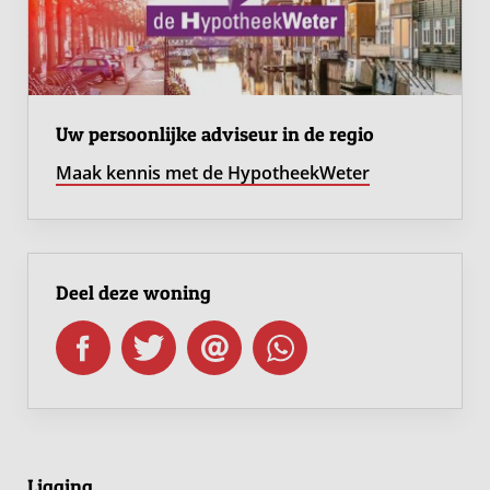
Aantal slaapkamers: 2
Separaat toilet op de verdieping
Afgesloten techniekruimte op zolder
Energieneutrale woning (energielabel A ++++)
Bouwnummers 29 t/m 32 hebben zicht op het
Uw persoonlijke adviseur in de regio
Merwedekanaal
Maak kennis met de HypotheekWeter
Bouwnummers 53 t/m 56 hebben zicht op het park
Inclusief keuken
Inclusief sanitair en tegelwerk
Deel deze woning
Heb je interesse? Maak dan een persoonlijk account
aan en schrijf je in! Heb je al een account? Login op
jouw persoonlijke account en schrijf je direct in via
http://wonenindeovertuin.nl
Ligging