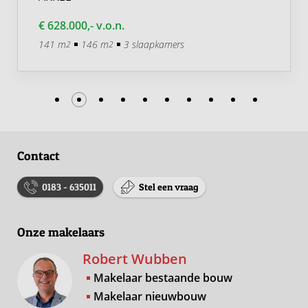
€ 628.000,- v.o.n.
141 m
146 m
3 slaapkamers
2
2
Contact
0183 - 635011
Stel een vraag
Onze makelaars
Robert Wubben
Makelaar bestaande bouw
Makelaar nieuwbouw