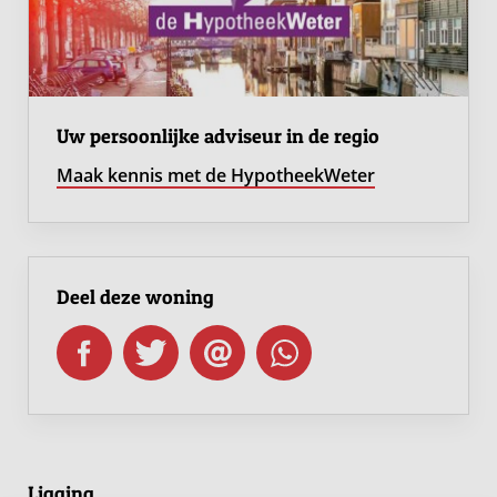
Aantal slaapkamers: 3 + nog vrij in te delen
zolderverdieping
Separaat toilet op de verdieping
Afgesloten techniekruimte op zolder
Energieneutrale woning (energielabel A ++++)
Uw persoonlijke adviseur in de regio
Lichte gevelkleur: bouwnummers 21, 22, 26, 27, 51 en
Maak kennis met de HypotheekWeter
52
Donkere gevelkleur: bouwnummers 15, 16, 57 en 58
Inclusief keuken
Inclusief sanitair- en tegelwerk in sanitaire ruimten
Deel deze woning
Heb je interesse? Maak dan een persoonlijk account
aan en schrijf je in! Heb je al een account? Login op
jouw persoonlijke account en schrijf je direct in via
http://wonenindeovertuin.nl
Ligging