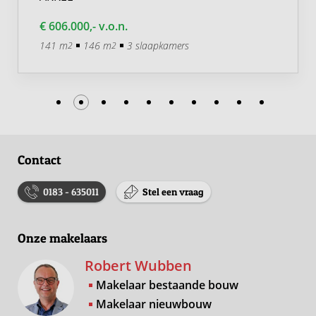
€ 606.000,- v.o.n.
141 m
146 m
3 slaapkamers
2
2
Contact
0183 - 635011
Stel een vraag
Onze makelaars
Robert Wubben
Makelaar bestaande bouw
Makelaar nieuwbouw