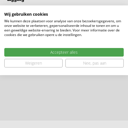
jouw persoonlijke account en schrijf je direct in via
http://wonenindeovertuin.nl
Wij gebruiken cookies
We kunnen deze plaatsen voor analyse van onze bezoekersgegevens, om
onze website te verbeteren, gepersonaliseerde inhoud te tonen en om u
een geweldige website-ervaring te bieden. Voor meer informatie over de
cookies die we gebruiken opent u de instellingen.
Accepteer alles
Weigeren
Nee, pas aan