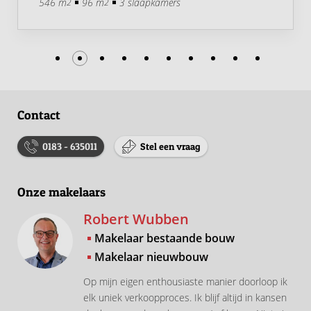
546 m
96 m
3 slaapkamers
2
2
Contact
0183 - 635011
Stel een vraag
Onze makelaars
Robert Wubben
Makelaar bestaande bouw
Makelaar nieuwbouw
Op mijn eigen enthousiaste manier doorloop ik
elk uniek verkoopproces. Ik blijf altijd in kansen