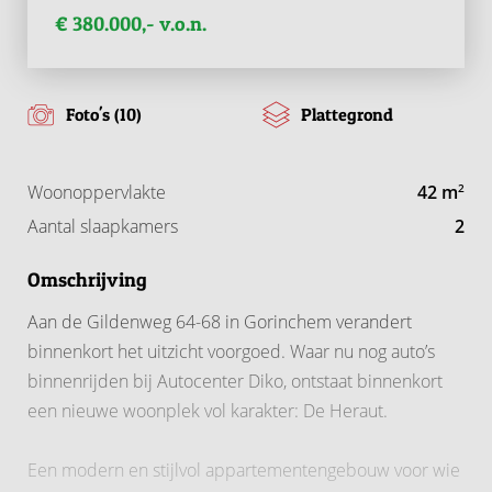
€ 380.000,- v.o.n.
Foto's (10)
Plattegrond
Woonoppervlakte
42 m
2
Aantal slaapkamers
2
Omschrijving
Aan de Gildenweg 64-68 in Gorinchem verandert
binnenkort het uitzicht voorgoed. Waar nu nog auto’s
binnenrijden bij Autocenter Diko, ontstaat binnenkort
een nieuwe woonplek vol karakter: De Heraut.
Een modern en stijlvol appartementengebouw voor wie