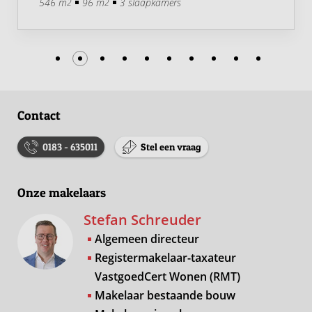
546 m
96 m
3 slaapkamers
2
2
Contact
0183 - 635011
Stel een vraag
Onze makelaars
Stefan Schreuder
Algemeen directeur
Registermakelaar-taxateur
VastgoedCert Wonen (RMT)
Makelaar bestaande bouw