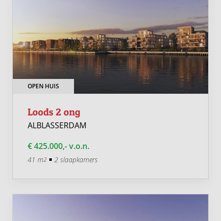
OPEN HUIS
Loods 2 ong
ALBLASSERDAM
€ 425.000,- v.o.n.
41 m
2 slaapkamers
2