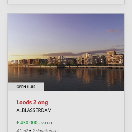
OPEN HUIS
Loods 2 ong
ALBLASSERDAM
€ 430.000,- v.o.n.
41 m
2 slaapkamers
2