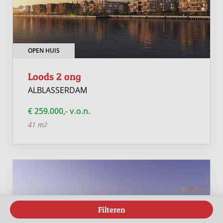
OPEN HUIS
Loods 2 ong
ALBLASSERDAM
€ 259.000,- v.o.n.
41 m
2
Filteren