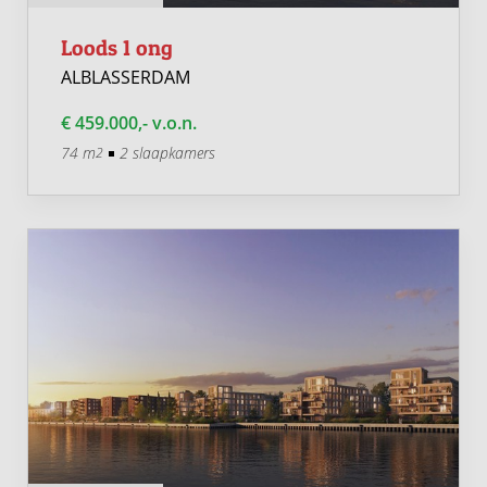
Loods 1 ong
ALBLASSERDAM
€ 459.000,- v.o.n.
74 m
2 slaapkamers
2