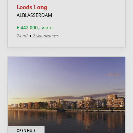
Loods 1 ong
ALBLASSERDAM
€ 442.000,- v.o.n.
74 m
2 slaapkamers
2
OPEN HUIS