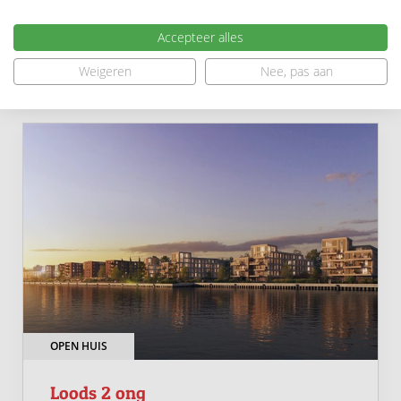
€ 425.000,- v.o.n.
Accepteer alles
41 m
2 slaapkamers
2
Weigeren
Nee, pas aan
OPEN HUIS
Loods 2 ong