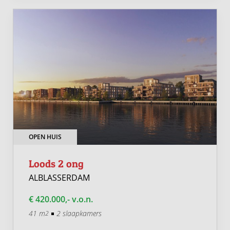
OPEN HUIS
Loods 2 ong
ALBLASSERDAM
€ 420.000,- v.o.n.
41 m
2 slaapkamers
2