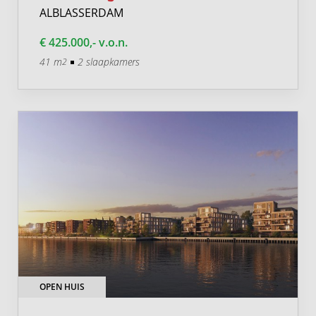
ALBLASSERDAM
€ 425.000,- v.o.n.
41 m
2 slaapkamers
2
OPEN HUIS