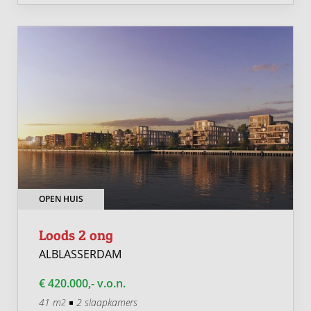
OPEN HUIS
Loods 2 ong
ALBLASSERDAM
€ 420.000,- v.o.n.
41 m
2 slaapkamers
2