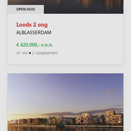
OPEN HUIS
Loods 2 ong
ALBLASSERDAM
€ 420.000,- v.o.n.
41 m
2 slaapkamers
2