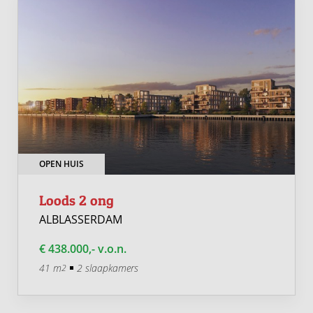
OPEN HUIS
Loods 2 ong
ALBLASSERDAM
€ 438.000,- v.o.n.
41 m
2 slaapkamers
2