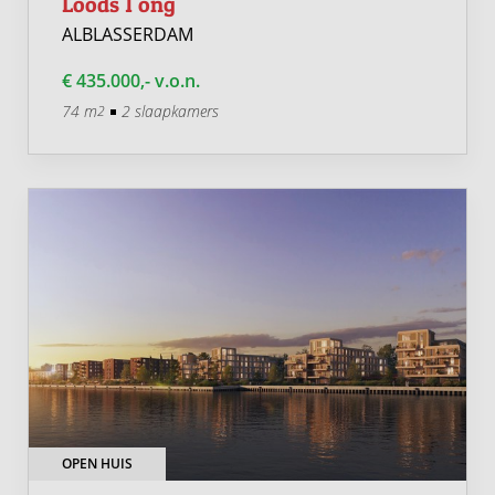
Loods 1 ong
ALBLASSERDAM
€ 435.000,- v.o.n.
74 m
2 slaapkamers
2
OPEN HUIS