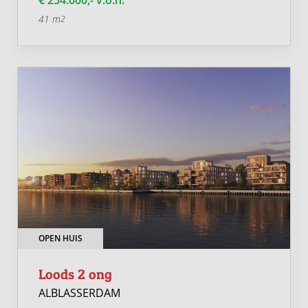
€ 254.000,- v.o.n.
41 m
2
OPEN HUIS
Loods 2 ong
ALBLASSERDAM