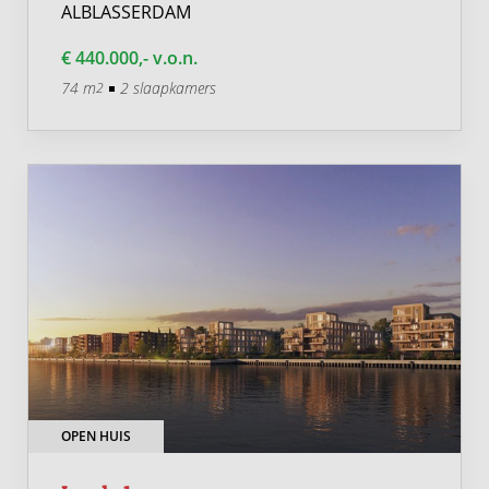
ALBLASSERDAM
€ 440.000,- v.o.n.
74 m
2 slaapkamers
2
OPEN HUIS