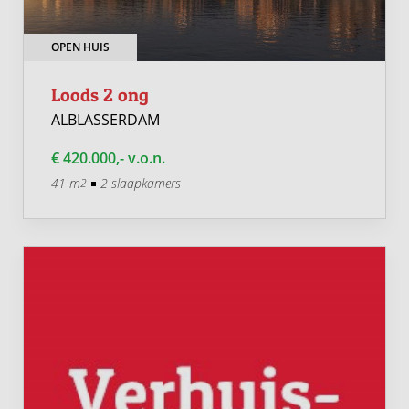
OPEN HUIS
Loods 2 ong
ALBLASSERDAM
€ 420.000,- v.o.n.
41 m
2 slaapkamers
2