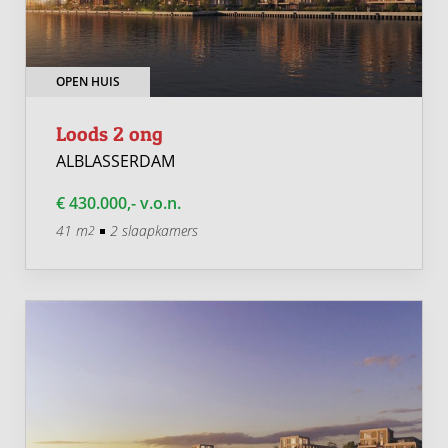
OPEN HUIS
Loods 2 ong
ALBLASSERDAM
€ 430.000,- v.o.n.
41 m
2 slaapkamers
2