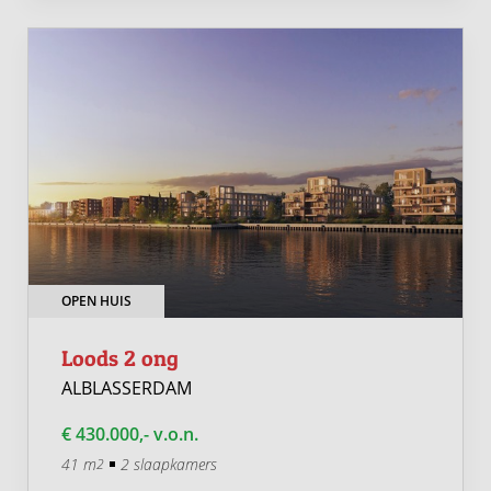
OPEN HUIS
Loods 2 ong
ALBLASSERDAM
€ 430.000,- v.o.n.
41 m
2 slaapkamers
2