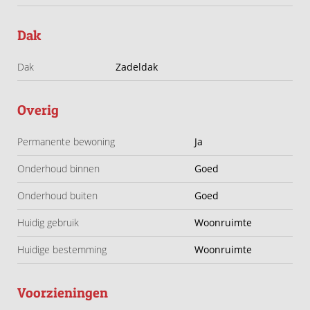
met comfort, charme én mogelijkheden.
Dak
Kom het ervaren en laat je betoveren door het leven aan
het water.
Dak
Zadeldak
Overig
Permanente bewoning
Ja
Onderhoud binnen
Goed
Onderhoud buiten
Goed
Huidig gebruik
Woonruimte
Huidige bestemming
Woonruimte
Voorzieningen