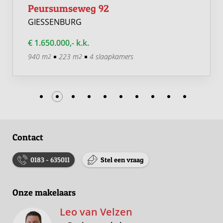
Peursumseweg 92
GIESSENBURG
€ 1.650.000,- k.k.
940 m
223 m
4 slaapkamers
2
2
Contact
0183 - 635011
Stel een vraag
Onze makelaars
Leo van Velzen