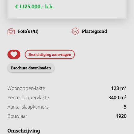
€ 1.125.000,- k.k.
Foto's (41)
Plattegrond
Bezichtiging aanvragen
Brochure downloaden
Woonoppervlakte
123 m
2
Perceeloppervlakte
3400 m
2
Aantal slaapkamers
5
Bouwjaar
1920
Omschrijving