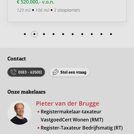
€ 520.000,- v.o.n.
123 m
106 m
3 slaapkamers
2
2
Contact
0183 - 635011
Stel een vraag
Onze makelaars
Pieter van der Brugge
Registermakelaar-taxateur
VastgoedCert Wonen (RMT)
Register-Taxateur Bedrijfsmatig (RT)