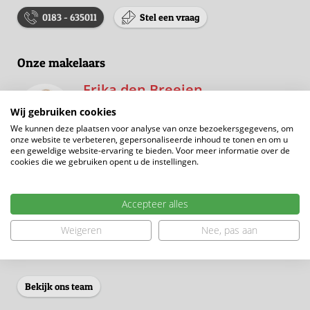
0183 - 635011
Stel een vraag
Onze makelaars
Erika den Breejen
Makelaar
Wij gebruiken cookies
Gecertificeerd Vastgoedstyliste
We kunnen deze plaatsen voor analyse van onze bezoekersgegevens, om
onze website te verbeteren, gepersonaliseerde inhoud te tonen en om u
een geweldige website-ervaring te bieden. Voor meer informatie over de
Enthousiast, gedreven en krachtig. De
cookies die we gebruiken opent u de instellingen.
combinatie ‘huizen & mensen’ is precies goed
voor mij. Elke dag is anders, het huizenvak
verveelt nooit! Je krijgt mijn lessen uit 40 jaar
Accepteer alles
praktijkervaring erbij, zodat jij het allerbeste
Weigeren
Nee, pas aan
verkoopresultaat bereikt. Dat is mijn missie en
passie. Ik ontmoet je graag!
Bekijk ons team