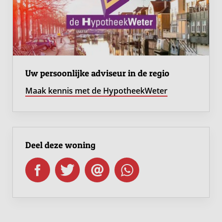
Werf 078 ligt aan het Westeind in Papendrecht, een
rustige en karaktervolle woonwijk, ooit bekend om zijn
scheepswerven en industrie.
In de directe omgeving vind je alles wat je nodig hebt.
Voor je dagelijkse boodschappen kun je terecht bij het
Uw persoonlijke adviseur in de regio
nabijgelegen winkelpark De Meent, waar diverse
Maak kennis met de HypotheekWeter
supermarkten, winkels en eetgelegenheden te vinden
zijn. Liever een dagje uitgebreid shoppen? Het
bruisende centrum van Dordrecht ligt op slechts een
kwartiertje rijden of een korte overtocht met de
Deel deze woning
waterbus.
Voor ontspanning en recreatie biedt de omgeving volop
mogelijkheden. De nabijgelegen rivier De Geul en de
omliggende groene gebieden nodigen uit tot een
wandeling of fietstocht. Daarnaast vind je op korte