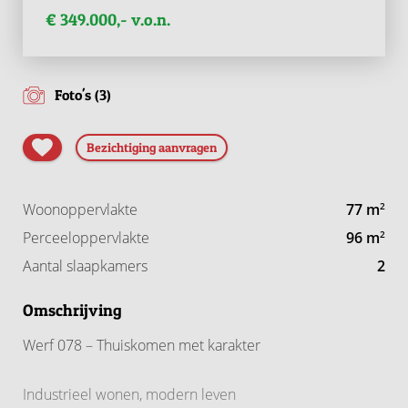
€ 349.000,- v.o.n.
Foto's (3)
Bezichtiging aanvragen
Woonoppervlakte
77 m
2
Perceeloppervlakte
96 m
2
Aantal slaapkamers
2
Omschrijving
Werf 078 – Thuiskomen met karakter
Industrieel wonen, modern leven