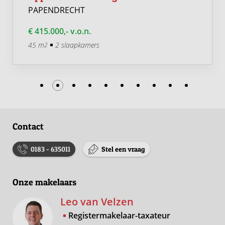
PAPENDRECHT
€ 415.000,- v.o.n.
45 m
2 slaapkamers
2
Contact
0183 - 635011
Stel een vraag
Onze makelaars
Leo van Velzen
Registermakelaar-taxateur