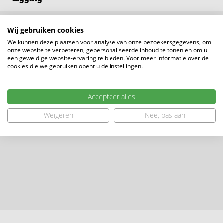
duurzaam, comfortabel en op een prachtige locatie. Een
ideale plek om nu én in de toekomst thuis te komen.
Wij gebruiken cookies
We kunnen deze plaatsen voor analyse van onze bezoekersgegevens, om
onze website te verbeteren, gepersonaliseerde inhoud te tonen en om u
een geweldige website-ervaring te bieden. Voor meer informatie over de
cookies die we gebruiken opent u de instellingen.
Accepteer alles
Weigeren
Nee, pas aan