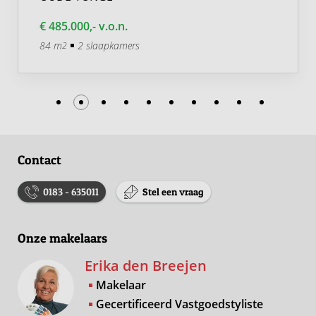
€ 485.000,- v.o.n.
84 m
2 slaapkamers
2
Contact
0183 - 635011
Stel een vraag
Onze makelaars
Erika den Breejen
Makelaar
Gecertificeerd Vastgoedstyliste