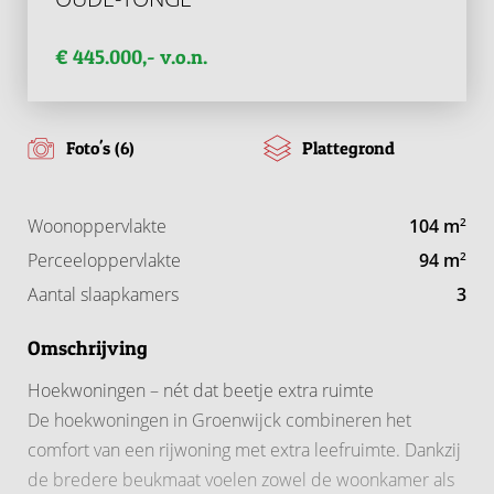
€ 445.000,- v.o.n.
Foto's (6)
Plattegrond
Woonoppervlakte
104 m
2
Perceeloppervlakte
94 m
2
Aantal slaapkamers
3
Omschrijving
Hoekwoningen – nét dat beetje extra ruimte
De hoekwoningen in Groenwijck combineren het
comfort van een rijwoning met extra leefruimte. Dankzij
de bredere beukmaat voelen zowel de woonkamer als