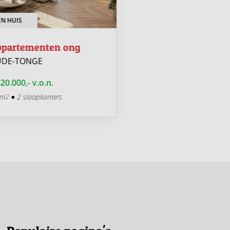
N HUIS
VERKOCHT
partementen ong
Rijwoningen ong
DE-TONGE
OUDE-TONGE
20.000,- v.o.n.
€ 410.000,- v.o.n.
 m
2 slaapkamers
94 m
104 m
3 slaa
2
2
2