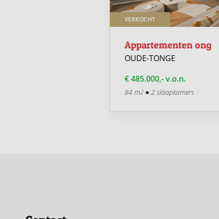
S
VERKOCHT
ningen ong
Appartementen ong
TONGE
OUDE-TONGE
0,- v.o.n.
€ 485.000,- v.o.n.
104 m
3 slaapkamers
84 m
2 slaapkamers
2
2