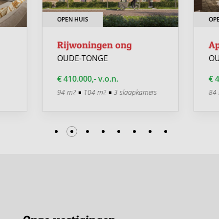
OPEN HUIS
OPE
Rijwoningen ong
Ap
OUDE-TONGE
OU
€ 410.000,- v.o.n.
€ 4
94 m
104 m
3 slaapkamers
84
2
2