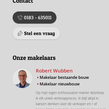
Contact
0183 - 635011
Stel een vraag
Onze makelaars
Robert Wubben
Makelaar bestaande bouw
Makelaar nieuwbouw
Op mijn eigen enthousiaste manier doorloop
ik elk uniek verkoopproces. Ik blijf altijd in
kansen denken voor de verkoper en / of