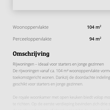
Woonoppervlakte
104 m
2
Perceeloppervlakte
94 m
2
Omschrijving
Rijwoningen – ideaal voor starters en jonge gezinnen
De rijwoningen vanaf ca. 104 m² woonoppervlakte vorm
toekomstgericht wonen. Dankzij de doordachte indeling 
geschikt voor starters en jonge gezinnen.
De royale woonkamer met open keuken biedt volop mog
te richten. Op de eerste verdieping bevinden zich drie