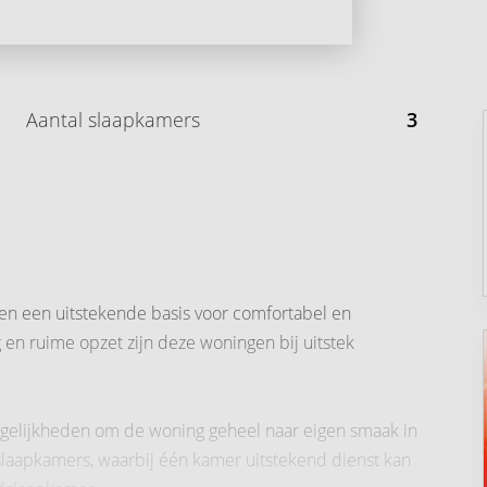
Aantal slaapkamers
3
en een uitstekende basis voor comfortabel en
en ruime opzet zijn deze woningen bij uitstek
elijkheden om de woning geheel naar eigen smaak in
 slaapkamers, waarbij één kamer uitstekend dienst kan