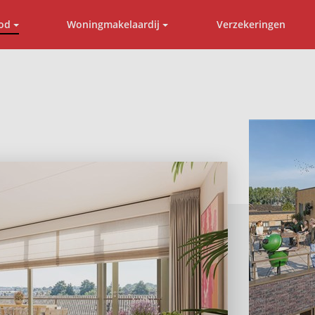
od
Woningmakelaardij
Verzekeringen