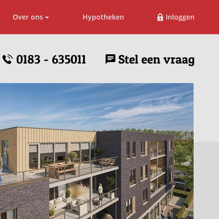
Over ons
Hypotheken
Inloggen
0183 - 635011
Stel een vraag