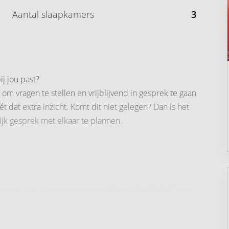
Aantal slaapkamers
3
j jou past?
om vragen te stellen en vrijblijvend in gesprek te gaan
 dat extra inzicht. Komt dit niet gelegen? Dan is het
jk gesprek met elkaar te plannen.
rpen met oog voor wooncomfort en kwaliteit. Grote
rtement beschikt over een buitenruimte in de vorm van