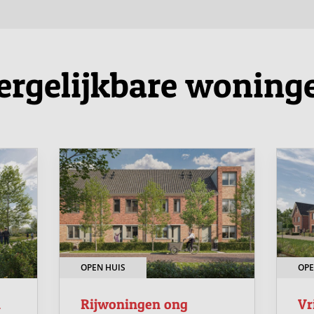
er optie? Ook dan denken onze makelaars graag met
ven binnen het project.
ergelijkbare woning
een vrijblijvend inloopmoment in Hotel Restaurant
nen te lopen, vragen te stellen en in gesprek te gaan
nloopmomenten vindt u op
www.groenwijck.nl
.
, comfortabel en op een prachtige locatie. Een ideale
OPEN HUIS
OPE
n
Rijwoningen ong
Vr