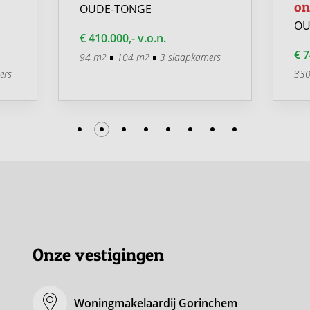
on
OUDE-TONGE
OU
€ 410.000,- v.o.n.
€ 7
94 m
104 m
3 slaapkamers
2
2
ers
33
Onze vestigingen
Woningmakelaardij Gorinchem