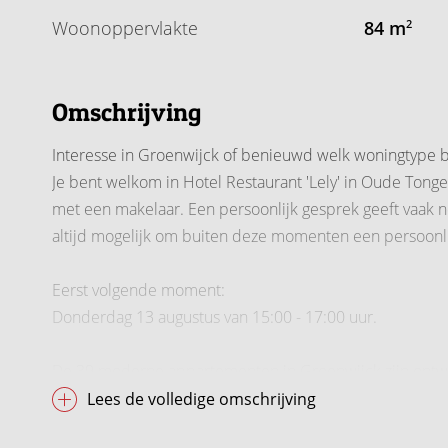
Woonoppervlakte
84 m
2
Omschrijving
Interesse in Groenwijck of benieuwd welk woningtype bi
Je bent welkom in Hotel Restaurant 'Lely' in Oude Tonge 
met een makelaar. Een persoonlijk gesprek geeft vaak nét
altijd mogelijk om buiten deze momenten een persoonli
Eerst volgende moment:
Donderdag 13 augustus van 15:00 - 17:00 uur.
De 39 moderne appartementen in Groenwijck zijn ontwo
raampartijen zorgen voor veel lichtinval en ieder appa
Lees de volledige omschrijving
een balkon of terras en een eigen berging.