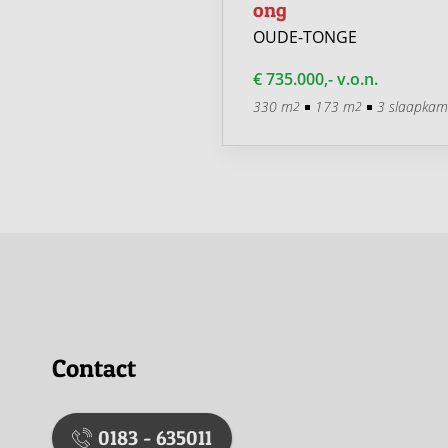
ong
TONGE
OUDE-TONGE
0,- v.o.n.
€ 735.000,- v.o.n.
104 m
3 slaapkamers
2
330 m
173 m
3 slaapkam
2
2
Contact
0183 - 635011