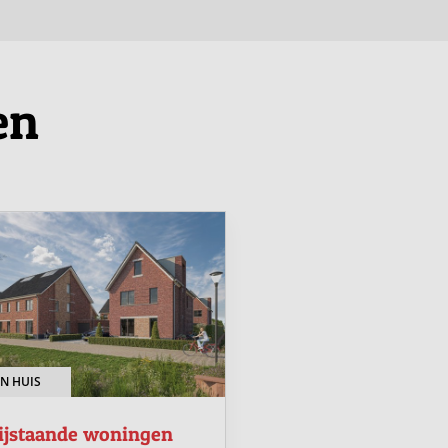
en
N HUIS
OPEN HUIS
ijstaande woningen
Rijwoningen ong