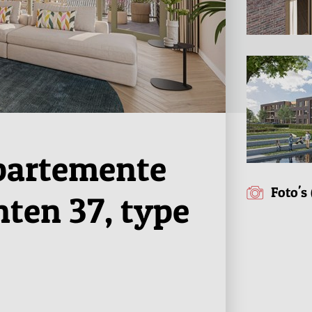
partemente
Foto's 
ten 37, type