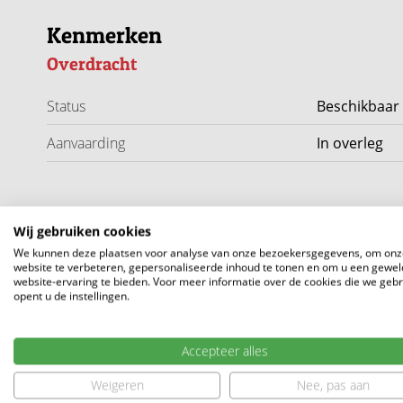
Daarnaast zijn alle woningen volledig gasloos, voorzie
Kenmerken
nieuwste duurzaamheidsnormen met energielabel A+++.
Overdracht
energielasten en klaar voor de toekomst.
Status
Beschikbaar
Type 6 - ca. 126 m²
Aanvaarding
In overleg
De absolute blikvanger van Groenwijck. Een indrukwekken
balkon of terras en volop indelingsmogelijkheden. Dit i
woonwensen.
Indeling
Wij gebruiken cookies
Bouwnummer: 37
We kunnen deze plaatsen voor analyse van onze bezoekersgegevens, om onz
website te verbeteren, gepersonaliseerde inhoud te tonen en om u een gewel
Aantal kamers
4
website-ervaring te bieden. Voor meer informatie over de cookies die we geb
Wonen in Oude-Tonge
opent u de instellingen.
Aantal slaapkamers
3
Oude-Tonge biedt het beste van twee werelden: rust en 
Aantal woonlagen
1
voorzieningen binnen handbereik. Supermarkten, winkels
Accepteer alles
Daarnaast liggen het Grevelingenmeer, de jachthaven en
Weigeren
Nee, pas aan
hoek. Ideaal voor liefhebbers van natuur, water en onts