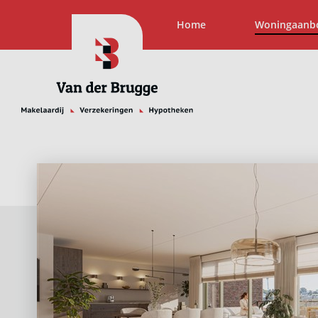
Home
Woningaanb