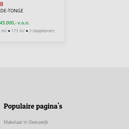
g
OUDE-TONGE
DE-TONGE
€ 410.000,- v.o.n.
45.000,- v.o.n.
94 m
104 m
3 slaa
2
2
0 m
173 m
3 slaapkamers
2
2
Populaire pagina's
Makelaar in Sleeuwijk