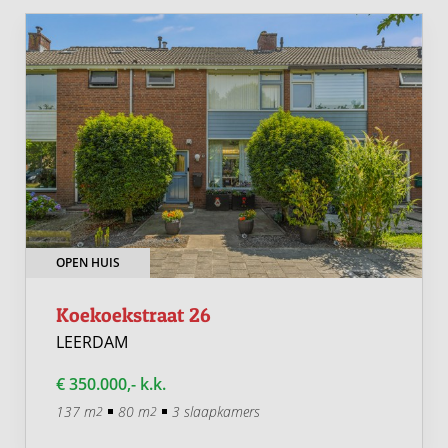
OPEN HUIS
Koekoekstraat 26
LEERDAM
€ 350.000,- k.k.
137 m
80 m
3 slaapkamers
2
2