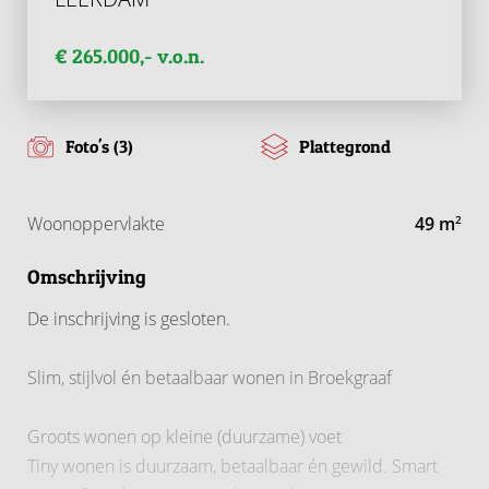
€ 265.000,- v.o.n.
Foto's (3)
Plattegrond
Woonoppervlakte
49 m
2
Omschrijving
De inschrijving is gesloten.
Slim, stijlvol én betaalbaar wonen in Broekgraaf
Groots wonen op kleine (duurzame) voet
Tiny wonen is duurzaam, betaalbaar én gewild. Smart