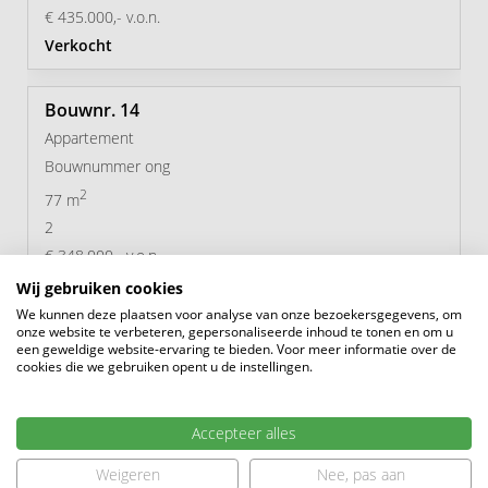
€ 435.000,- v.o.n.
Verkocht
14
Appartement
Bouwnummer ong
2
77 m
2
€ 348.000,- v.o.n.
Verkocht
Wij gebruiken cookies
We kunnen deze plaatsen voor analyse van onze bezoekersgegevens, om
onze website te verbeteren, gepersonaliseerde inhoud te tonen en om u
15
een geweldige website-ervaring te bieden. Voor meer informatie over de
cookies die we gebruiken opent u de instellingen.
Appartement
Bouwnummer ong
Accepteer alles
2
77 m
2
Weigeren
Nee, pas aan