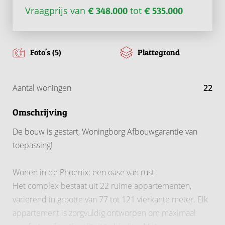
Vraagprijs van
tot
€ 348.000
€ 535.000
Foto's (5)
Plattegrond
Aantal woningen
22
Omschrijving
De bouw is gestart, Woningborg Afbouwgarantie van
toepassing!
Wonen in de Phoenix: een oase van rust
Het complex bestaat uit 22 ruime appartementen,
variërend in grootte van 77 tot 121 vierkante meter. Elk
appartement is zorgvuldig ontworpen om maximaal