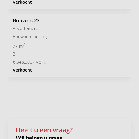
Verkocht
22
Appartement
Bouwnummer ong
2
77 m
2
€ 348.000,- v.o.n.
Verkocht
Heeft u een vraag?
Wij helpen u graag