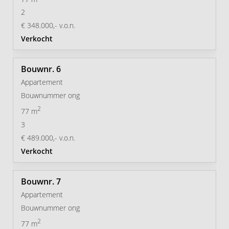
om uit te kiezen. Wanneer u een stukje fietsen niet erg
2
vindt staat u met nog geen kwartiertje in een fantastisch
€ 348.000,- v.o.n.
restaurant in de Biesbosch. Zelfs de golfbaan zit hier in
Verkocht
de buurt. Ideaal, toch?
6
Appartement
Bouwnummer ong
2
77 m
3
€ 489.000,- v.o.n.
Verkocht
7
Appartement
Bouwnummer ong
2
77 m