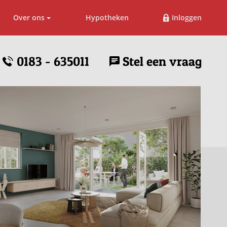
Over ons
Hypotheken
Inloggen
0183 - 635011
Stel een vraag