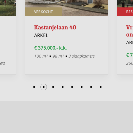
VERKOCHT
BES
n
Kastanjelaan 40
Vr
on
ARKEL
AR
€ 375.000,- k.k.
€ 7
106 m
98 m
3 slaapkamers
2
2
ers
26