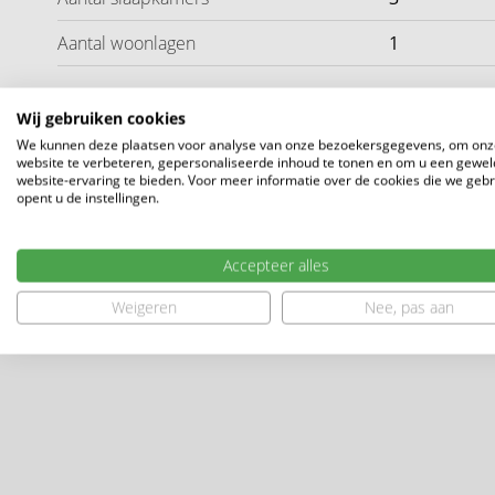
Kaveloppervlakte: van ca. 266 m2 tot ca. 347 m2
Aantal woonlagen
1
Aantal slaapkamers: 3 + nog vrij in te delen zolderverdi
Separaat toilet op de verdieping
Afgesloten techniekruimte op zolder
Wij gebruiken cookies
Energieneutrale woning (energielabel A ++++)
We kunnen deze plaatsen voor analyse van onze bezoekersgegevens, om onz
Inclusief keuken
website te verbeteren, gepersonaliseerde inhoud te tonen en om u een gewel
Ligging
website-ervaring te bieden. Voor meer informatie over de cookies die we geb
Inclusief sanitair en tegelwerk in sanitaire ruimten
opent u de instellingen.
Heb je interesse? Maak dan een persoonlijk account aan 
Accepteer alles
persoonlijke account en schrijf je direct in via
http://wo
Weigeren
Nee, pas aan