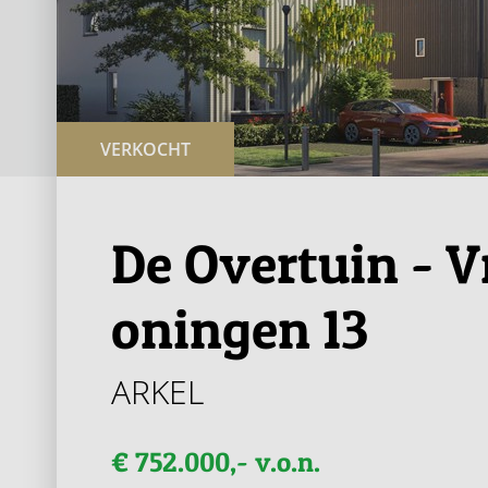
VERKOCHT
De Overtuin - V
oningen 13
ARKEL
€ 752.000,- v.o.n.