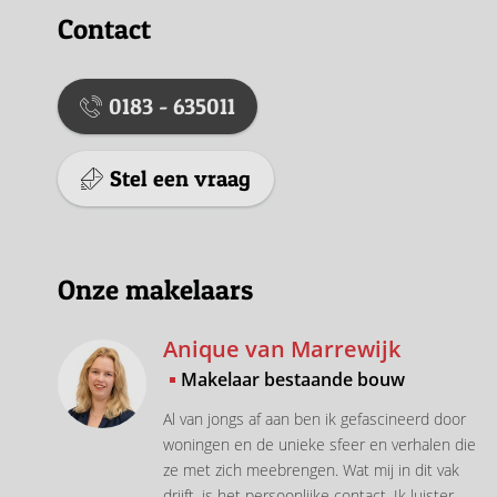
Contact
0183 - 635011
Stel een vraag
Onze makelaars
Anique van Marrewijk
Makelaar bestaande bouw
Al van jongs af aan ben ik gefascineerd door
woningen en de unieke sfeer en verhalen die
ze met zich meebrengen. Wat mij in dit vak
drijft, is het persoonlijke contact. Ik luister