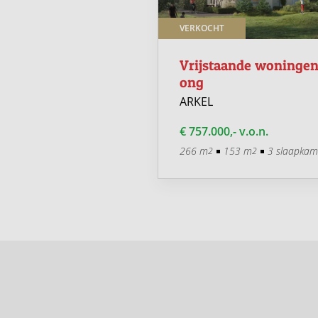
T
VERKOCHT
jelaan 40
Vrijstaande woninge
ong
ARKEL
0,- k.k.
€ 757.000,- v.o.n.
98 m
3 slaapkamers
2
266 m
153 m
3 slaapkam
2
2