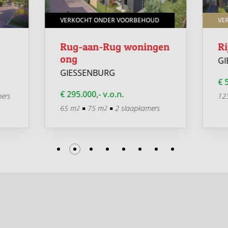
VERKOCHT ONDER VOORBEHOUD
VE
Rug-aan-Rug woningen
Ri
ong
GI
GIESSENBURG
€ 5
€ 295.000,- v.o.n.
ers
12
65 m
75 m
2 slaapkamers
2
2