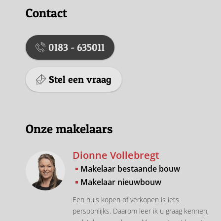
Contact
0183 - 635011
Stel een vraag
Onze makelaars
Dionne Vollebregt
Makelaar bestaande bouw
Makelaar nieuwbouw
Een huis kopen of verkopen is iets
persoonlijks. Daarom leer ik u graag kennen,