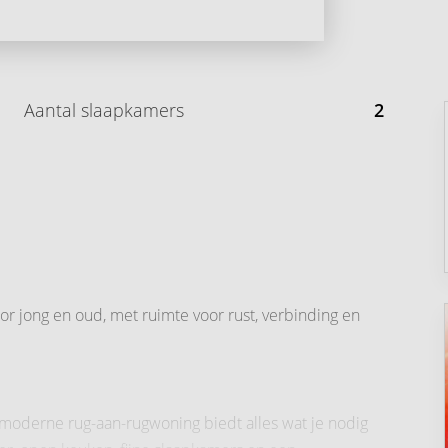
Aantal slaapkamers
2
or jong en oud, met ruimte voor rust, verbinding en
moderne rug-aan-rugwoning biedt alles wat je nodig