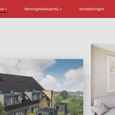
od
Woningmakelaardij
Verzekeringen