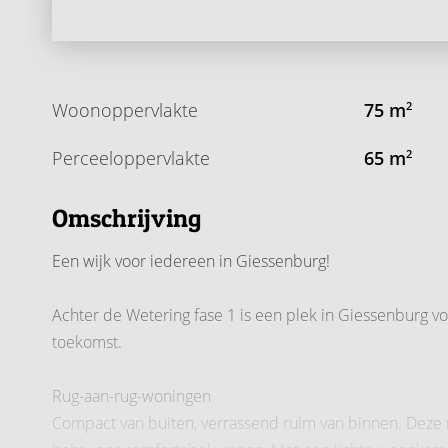
Woonoppervlakte
75 m
2
Perceeloppervlakte
65 m
2
Omschrijving
Een wijk voor iedereen in Giessenburg!
Achter de Wetering fase 1 is een plek in Giessenburg vo
toekomst.
Rug-aan-rug-woningen
Compact van buiten, verrassend ruim van binnen. Deze 