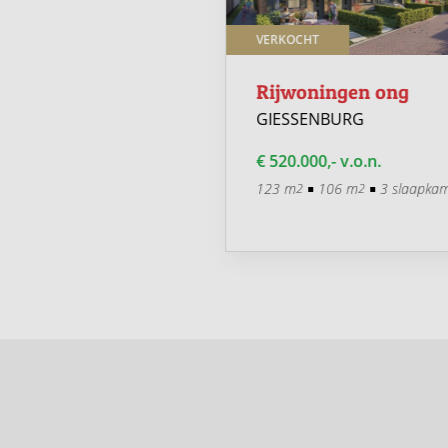
T ONDER VOORBEHOUD
VERKOCHT
an-Rug woningen
Rijwoningen ong
GIESSENBURG
ENBURG
€ 520.000,- v.o.n.
0,- v.o.n.
123 m
106 m
3 slaapkam
2
2
75 m
2 slaapkamers
2