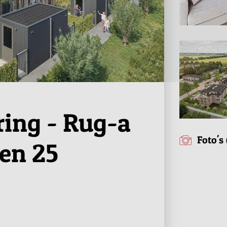
ring - Rug-a
Foto's 
en 25