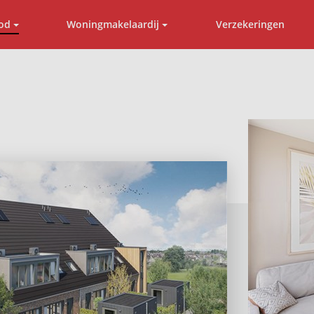
od
Woningmakelaardij
Verzekeringen