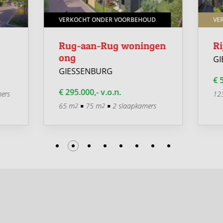
VERKOCHT ONDER VOORBEHOUD
VE
Rug-aan-Rug woningen
Ri
ong
GI
GIESSENBURG
€ 5
€ 295.000,- v.o.n.
ers
12
65 m
75 m
2 slaapkamers
2
2