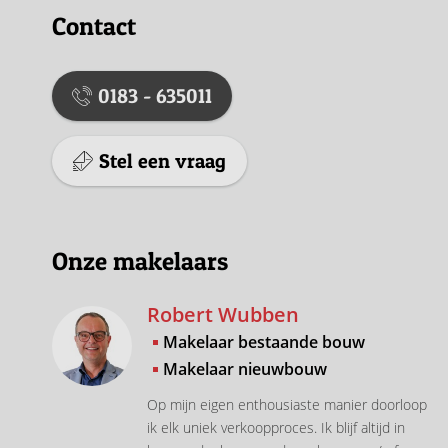
Contact
0183 - 635011
Stel een vraag
Onze makelaars
Robert Wubben
Makelaar bestaande bouw
Makelaar nieuwbouw
Op mijn eigen enthousiaste manier doorloop
ik elk uniek verkoopproces. Ik blijf altijd in