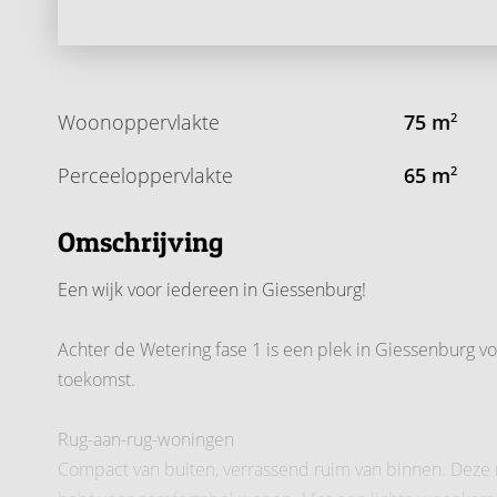
Woonoppervlakte
75 m
2
Perceeloppervlakte
65 m
2
Omschrijving
Een wijk voor iedereen in Giessenburg!
Achter de Wetering fase 1 is een plek in Giessenburg vo
toekomst.
Rug-aan-rug-woningen
Compact van buiten, verrassend ruim van binnen. Deze 