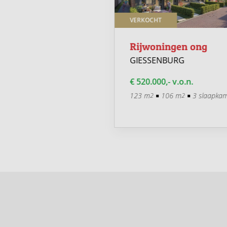
T ONDER VOORBEHOUD
VERKOCHT
an-Rug woningen
Rijwoningen ong
GIESSENBURG
ENBURG
€ 520.000,- v.o.n.
0,- v.o.n.
123 m
106 m
3 slaapkam
2
2
75 m
2 slaapkamers
2