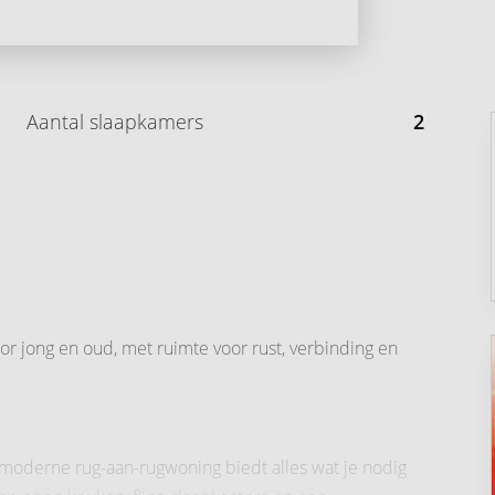
Aantal slaapkamers
2
or jong en oud, met ruimte voor rust, verbinding en
moderne rug-aan-rugwoning biedt alles wat je nodig