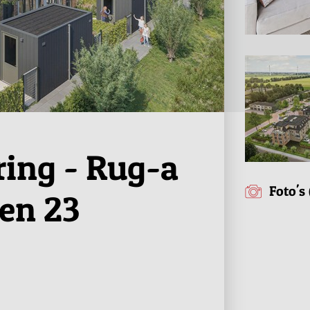
ring - Rug-a
Foto's 
en 23