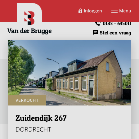
Inloggen
Menu
0183 - 635011
Stel een vraag
VERKOCHT
Zuidendijk 267
DORDRECHT