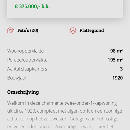
€ 375.000,- k.k.
Foto's (20)
Plattegrond
Woonoppervlakte
98 m
2
Perceeloppervlakte
195 m
2
Aantal slaapkamers
3
Bouwjaar
1920
Omschrijving
Welkom in deze charmante twee-onder-1-kapwoning
uit circa 1920, compleet met eigen oprit en een zonnige
achtertuin op het zuidwesten. Gelegen aan het rustige
en groene deel van de Zuidendijk, ervaar je hier het