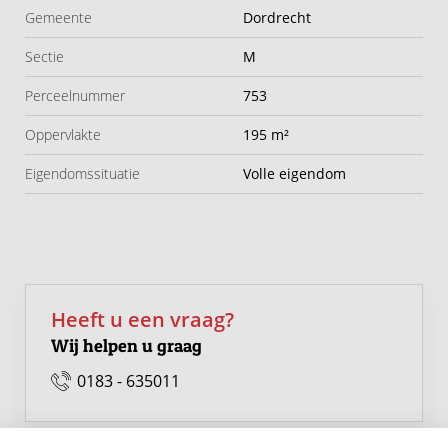
dijkwoning en ervaar de combinatie van karakter, ruimte
Gemeente
Dordrecht
en groen. Maak snel een afspraak voor een bezichtiging
Sectie
M
en laat je betoveren door deze charmante tweekapper
met enorme potentie!
Perceelnummer
753
Oppervlakte
195 m²
Eigendomssituatie
Volle eigendom
Heeft u een vraag?
Wij helpen u graag
0183 - 635011