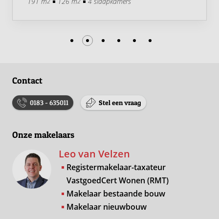
191 m
126 m
4 slaapkamers
2
2
Contact
0183 - 635011
Stel een vraag
Onze makelaars
Leo van Velzen
Registermakelaar-taxateur
VastgoedCert Wonen (RMT)
Makelaar bestaande bouw
Makelaar nieuwbouw