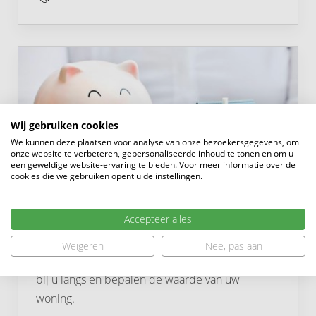
Wij gebruiken cookies
We kunnen deze plaatsen voor analyse van onze bezoekersgegevens, om
onze website te verbeteren, gepersonaliseerde inhoud te tonen en om u
een geweldige website-ervaring te bieden. Voor meer informatie over de
cookies die we gebruiken opent u de instellingen.
Gratis waardebepaling
Accepteer alles
U denkt erover uw woning te verkopen en wilt
Weigeren
Nee, pas aan
graag weten wat het waard is? We komen graag
bij u langs en bepalen de waarde van uw
woning.