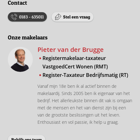
Contact
0183 - 635011
Stel een vraag
Onze makelaars
Pieter van der Brugge
Registermakelaar-taxateur
VastgoedCert Wonen (RMT)
Register-Taxateur Bedrijfsmatig (RT)
Vanaf mijn 18e ben ik al actief binnen de
makelaardij. Sinds 2005 ben ik eigenaar van het
bedrijf. Het allerleukste binnen dit vak is omgaan
met de mensen en het van dienst zijn bij een
van de grootste beslissingen uit het leven.
Enthousiast en vol passie, ik help u graag.
Bekijk ons team