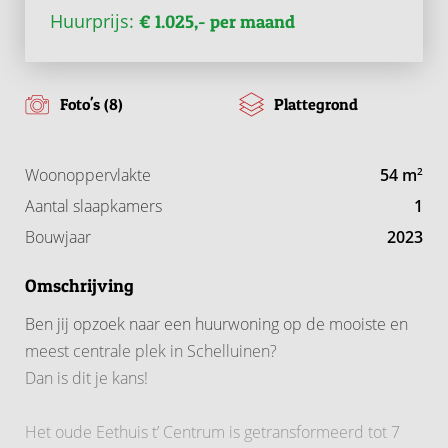
Huurprijs:
€ 1.025,- per maand
Foto's (8)
Plattegrond
Woonoppervlakte
54 m
2
Aantal slaapkamers
1
Bouwjaar
2023
Omschrijving
Ben jij opzoek naar een huurwoning op de mooiste en
meest centrale plek in Schelluinen?
Dan is dit je kans!
Het oude Eethuis t’ Centrum is getransformeerd tot 7