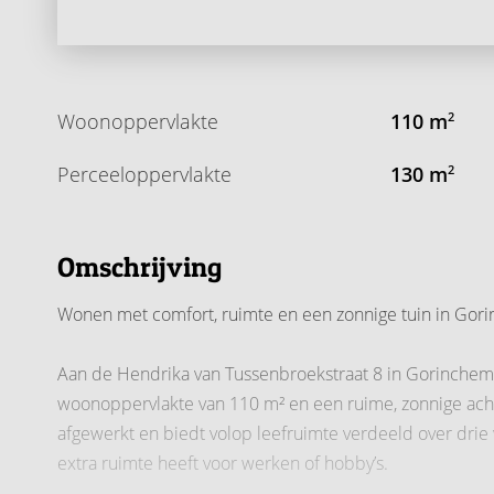
Woonoppervlakte
110 m
2
Perceeloppervlakte
130 m
2
Omschrijving
Wonen met comfort, ruimte en een zonnige tuin in Gor
Aan de Hendrika van Tussenbroekstraat 8 in Gorinchem
woonoppervlakte van 110 m² en een ruime, zonnige acht
afgewerkt en biedt volop leefruimte verdeeld over drie
extra ruimte heeft voor werken of hobby’s.