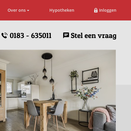
Over ons
Hypotheken
Inloggen
0183 - 635011
Stel een vraag