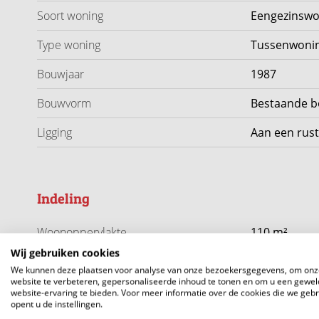
bureau.
Soort woning
Eengezinswo
Type woning
Tussenwoni
De moderne badkamer is stijlvol afgewerkt en voorzie
tweede toilet. Een prettig detail is het aanwezige raam, d
Bouwjaar
1987
De tweede verdieping is verrassend ruim. Hier kom je 
Bouwvorm
Bestaande 
wasruimte is ingericht met plek voor een wasmachine en
Ligging
Aan een rust
bergruimte. Daarnaast vind je op deze verdieping een r
slaapkamer, werkruimte of hobbykamer. De vliering is be
opbergruimte.
Indeling
Parkeren kan openbaar voor de deur en de woning beschi
Woonoppervlakte
110 m²
comfortabel en energiezuinig wonen.
Wij gebruiken cookies
Perceeloppervlakte
130 m²
We kunnen deze plaatsen voor analyse van onze bezoekersgegevens, om onz
Highlights:
website te verbeteren, gepersonaliseerde inhoud te tonen en om u een gewel
Inhoud
363 m³
website-ervaring te bieden. Voor meer informatie over de cookies die we geb
* Tussenwoning met 110 m² woonoppervlakte
opent u de instellingen.
* Zowel voor als achter vrij uitzicht