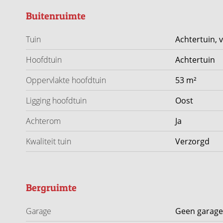
alles ligt op korte afstand. Daarnaast zorgen de goede u
Buitenruimte
bereikbaarheid.
Tuin
Achtertuin, 
Kortom: een ruime en goed onderhouden tussenwoning 
volop leefruimte: een heerlijke plek om comfortabel t
Hoofdtuin
Achtertuin
Oppervlakte hoofdtuin
53 m²
Ligging hoofdtuin
Oost
Achterom
Ja
Kwaliteit tuin
Verzorgd
Bergruimte
Garage
Geen garage