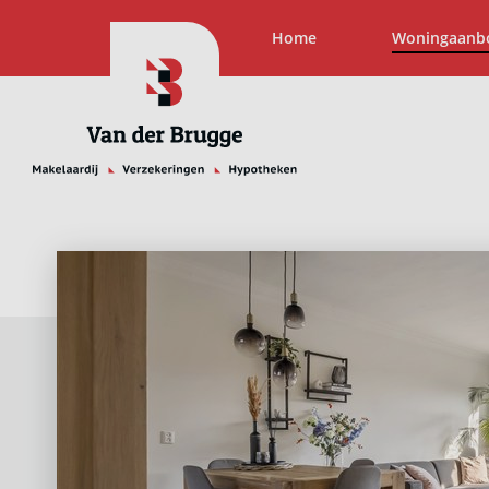
Home
Woningaanb