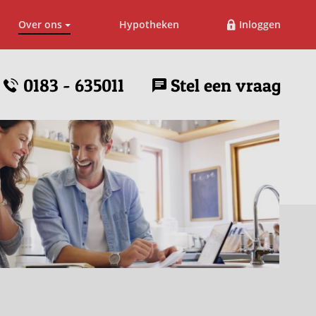
Over ons
Hypotheken
Inloggen
0183 - 635011
Stel een vraag