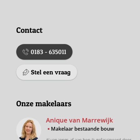
Contact
0183 - 635011
Stel een vraag
Onze makelaars
Anique van Marrewijk
Makelaar bestaande bouw
Al van jongs af aan ben ik gefascineerd door