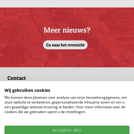
Meer nieuws?
Ga naar het overzicht
Contact
Wij gebruiken cookies
0183 - 635011
Stel een vraag
We kunnen deze plaatsen voor analyse van onze bezoekersgegevens, om
onze website te verbeteren, gepersonaliseerde inhoud te tonen en om u
een geweldige website-ervaring te bieden. Voor meer informatie over de
Onze makelaars
cookies die we gebruiken opent u de instellingen.
Erika den Breejen
Accepteer alles
Makelaar