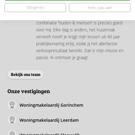
Gecertificeerd Vastgoedstyliste
Weigeren
Nee, pas aan
Enthousiast, gedreven en krachtig. De
combinatie ‘huizen & mensen’ is precies goed
voor mij. Elke dag is anders, het huizenvak
verveelt nooit! Je krijgt mijn lessen uit 40 jaar
praktijkervaring erbij, zodat jij het allerbeste
verkoopresultaat bereikt. Dat is mijn missie en
passie. Ik ontmoet je graag!
Bekijk ons team
Onze vestigingen
Woningmakelaardij Gorinchem
Woningmakelaardij Leerdam