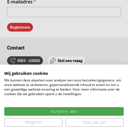
E-mailadres
Registreren
Contact
0183 - 635011
Stel een vraag
Wij gebruiken cookies
Onze makelaars
We kunnen deze plaatsen voor analyse van onze bezoekersgegevens, om
onze website te verbeteren, gepersonaliseerde inhoud te tonen en om u
Pieter van der Brugge
een geweldige website-ervaring te bieden. Voor meer informatie over de
cookies die we gebruiken opent u de instellingen.
Registermakelaar-taxateur
VastgoedCert Wonen (RMT)
Accepteer alles
Register-Taxateur Bedrijfsmatig (RT)
Weigeren
Nee, pas aan
Vanaf mijn 18e ben ik al actief binnen de